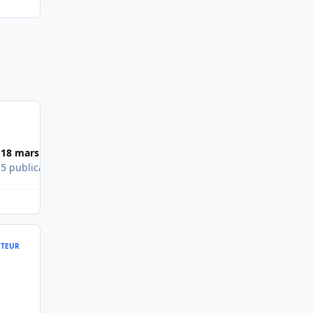
18 mars 2005
8 févr. 2005
s
5 publications
4 publications
TEUR