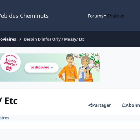
Web des Cheminots
Forums
Chatbox
roviaires
Besoin D'infos Orly / Massy/ Etc
/ Etc
Partager
Abonn
aires