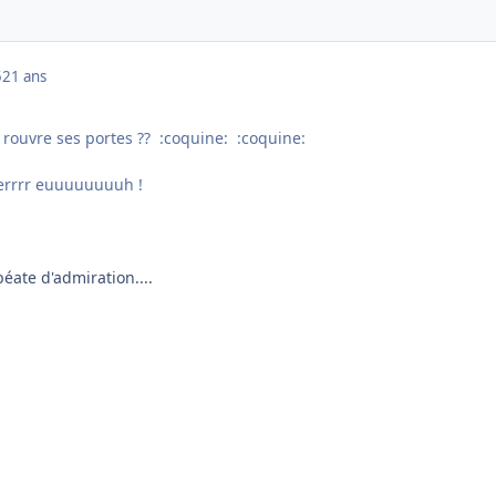
5
21 ans
rouvre ses portes ?? :coquine: :coquine:
eerrrr euuuuuuuuh !
éate d'admiration....