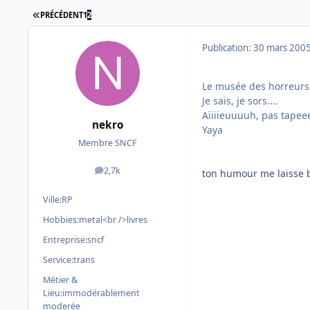
PREMIÈRE PAGE
PRÉCÉDENT
1
2
Publication:
30 mars 200
Le musée des horreurs 
Je sais, je sors....
Aïiiieuuuuh, pas tape
nekro
Yaya
Membre SNCF
2,7k
ton humour me laisse b
messages
Ville:
RP
Hobbies:
metal<br />livres
Entreprise:
sncf
Service:
trans
Métier &
Lieu:
immodérablement
moderée