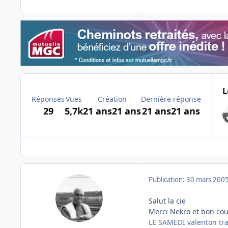
L
Réponses
Vues
Création
Dernière réponse
29
5,7k
21 ans
21 ans
21 ans
21 ans
Publication:
30 mars 200
Salut la cie
Merci Nekro et bon cou
LE SAMEDI valenton tr