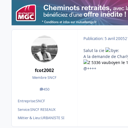
Publication:
5 avril 2005
2
Salut la cie
A la demande de Charly
Z 5336 vauboyen le 1
@++++
fcot2002
Membre SNCF
450
messages
Entreprise:
SNCF
Service:
SNCF RESEAUX
Métier & Lieu:
URBANISTE SI