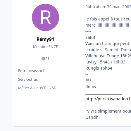
Publication:
30 mars 200
Je fais appel à tous ceu
merciiiiiiiiiiiiiiiiiiiiiiiiii
----
Salut
Rémy91
Voici un train qui peut
Membre SNCF
il roule sf Samedi Dim
Villeneuve Triage 15h2
21
messages
Juvisy 15h48 / 16h33
Rungis 16h54
Entreprise:
sncf
--
Service:
trac
@+
Rémy
Métier & Lieu:
CRL VSD
_____________________
http://perso.wanadoo.f
____________________
"Vivre simplement pour
Gandhi