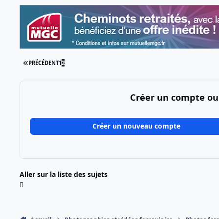
PREMIÈRE PAGE
PRÉCÉDENT
1
2
Créer un compte ou
Créer un nouveau compte
Aller sur la liste des sujets