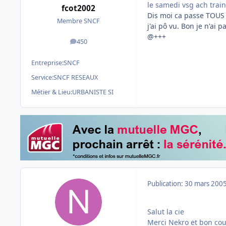
le samedi vsg ach tra
fcot2002
Dis moi ca passe TOUS l
Membre SNCF
j'ai pô vu. Bon je n'ai
@+++
450
messages
Entreprise:
SNCF
Service:
SNCF RESEAUX
Métier & Lieu:
URBANISTE SI
Publication:
30 mars 200
Salut la cie
Merci Nekro et bon co