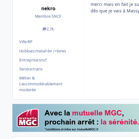
merci mais en fait je 
nekro
dès que je vais à Massy,
Membre SNCF
2,7k
messages
Ville:
RP
Hobbies:
metal<br />livres
Entreprise:
sncf
Service:
trans
Métier &
Lieu:
immodérablement
moderée