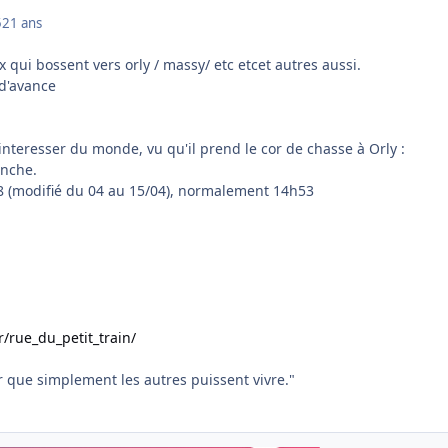
5
21 ans
x qui bossent vers orly / massy/ etc etcet autres aussi.
iii d'avance
 interesser du monde, vu qu'il prend le cor de chasse à Orly :
anche.
8 (modifié du 04 au 15/04), normalement 14h53
r/rue_du_petit_train/
 que simplement les autres puissent vivre."