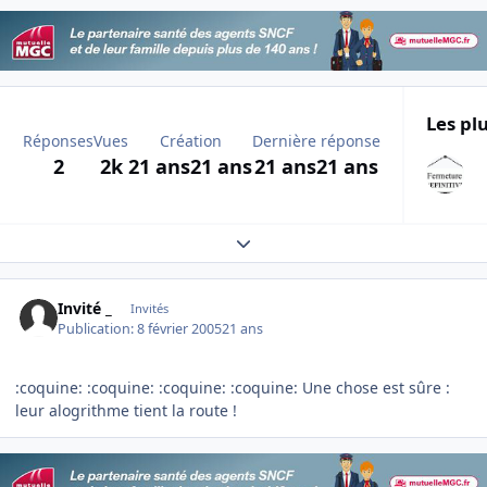
Les plu
Réponses
Vues
Création
Dernière réponse
2
2k
21 ans
21 ans
21 ans
21 ans
Expand topic overview
Invité _
Invités
Publication:
8 février 2005
21 ans
:coquine: :coquine: :coquine: :coquine: Une chose est sûre :
leur alogrithme tient la route !