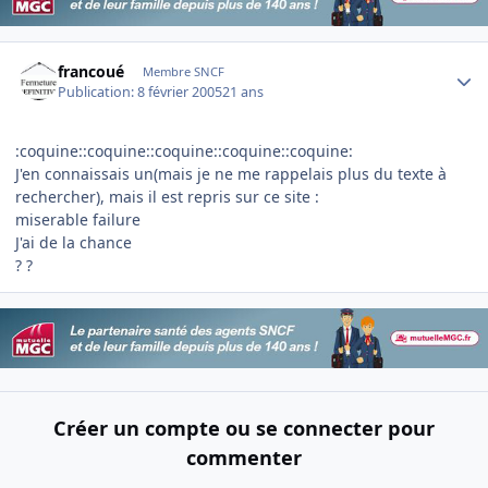
Author stats
francoué
Membre SNCF
Publication:
8 février 2005
21 ans
:coquine::coquine::coquine::coquine::coquine:
J'en connaissais un(mais je ne me rappelais plus du texte à
rechercher), mais il est repris sur ce site :
miserable failure
J'ai de la chance
? ?
Créer un compte ou se connecter pour
commenter