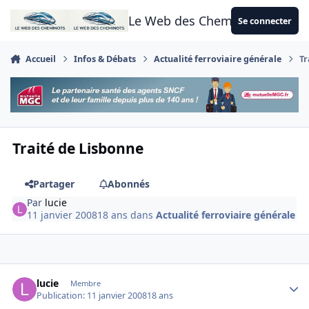
Aller au contenu
Le Web des Cheminots
Se connecter
Accueil
Infos & Débats
Actualité ferroviaire générale
Tr
Traité de Lisbonne
Partager
Abonnés
Par
lucie
11 janvier 2008
18 ans
dans
Actualité ferroviaire générale
Author stats
lucie
Membre
Publication:
11 janvier 2008
18 ans