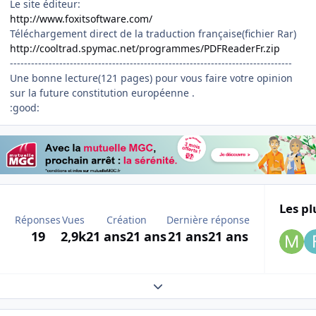
Le site éditeur:
http://www.foxitsoftware.com/
Téléchargement direct de la traduction française(fichier Rar)
http://cooltrad.spymac.net/programmes/PDFReaderFr.zip
--------------------------------------------------------------------------------
Une bonne lecture(121 pages) pour vous faire votre opinion
sur la future constitution européenne .
:good:
Les pl
Réponses
Vues
Création
Dernière réponse
19
2,9k
21 ans
21 ans
21 ans
21 ans
Expand topic overview