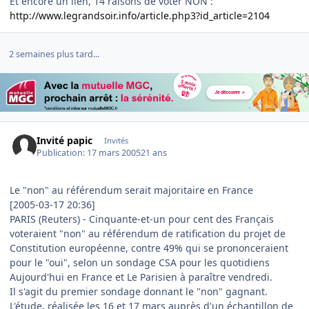
Et encore un lien, 14 raisons de voter NON :
http://www.legrandsoir.info/article.php3?id_article=2104
2 semaines plus tard...
Invité papic
Invités
Publication:
17 mars 2005
21 ans
Le "non" au référendum serait majoritaire en France
[2005-03-17 20:36]
PARIS (Reuters) - Cinquante-et-un pour cent des Français
voteraient "non" au référendum de ratification du projet de
Constitution européenne, contre 49% qui se prononceraient
pour le "oui", selon un sondage CSA pour les quotidiens
Aujourd'hui en France et Le Parisien à paraître vendredi.
Il s'agit du premier sondage donnant le "non" gagnant.
L'étude, réalisée les 16 et 17 mars auprès d'un échantillon de