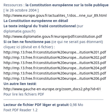
Ressources :
la Constitution européenne sur la toile publique
[ le 26 octobre 2004 ]
http://www.europe.gouv.fr/actualites_1/dos...nne_sur_89.html
La Constitution européenne en détail
Le texte intégral du Traité constitutionnel
(sur
diplomatie.gouv.fr)
http://www.diplomatie.gouv.fr/europe/pdf/constitution.pdf
Si ce lien ne fonctionne pas
(ce qui ne serait pas étonnant)
cliquez ici (divisé en 6 fichier) :
http://mp.13.free.fr/constitution%20europe...itution%201.pdf
http://mp.13.free.fr/constitution%20europe...itution%202.pdf
http://mp.13.free.fr/constitution%20europe...itution%203.pdf
http://mp.13.free.fr/constitution%20europe...itution%204.pdf
http://mp.13.free.fr/constitution%20europe...itution%205.pdf
http://mp.13.free.fr/constitution%20europe...itution%206.pdf
Un autre lien testé
:
http://www.gauche-en-europe.org/zoom_docs2.php?id=61
Pour lire les fichiers PDF
--------------------------------------------------------------------------------
Lecteur de fichier PDF léger et gratuit
0,98 Mo
Foxit PDF Reader 1.2