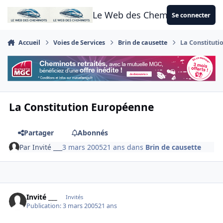
Aller au contenu
Le Web des Cheminots
Se connecter
Accueil
Voies de Services
Brin de causette
La Constitut
La Constitution Européenne
Partager
Abonnés
Par
Invité ___
3 mars 2005
21 ans
dans
Brin de causette
Invité ___
Invités
Publication:
3 mars 2005
21 ans