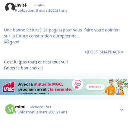
Invité _
Invités
Publication:
3 mars 2005
21 ans
Une bonne lecture(121 pages) pour vous faire votre opinion
sur la future constitution européenne .
<{POST_SNAPBACK}>
C'est lu (pas tout) et c'est tout vu !
Faites le bon choix !!
Author stats
mimi
Membre SNCF
Publication:
3 mars 2005
21 ans