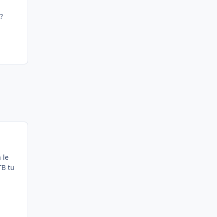
?
 le
TB tu