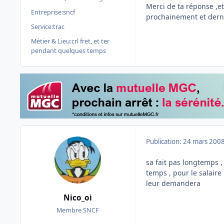
Merci de ta réponse ,e
Entreprise:
sncf
prochainement et derniè
Service:
trac
Métier & Lieu:
crl fret, et ter
pendant quelques temps
Publication:
24 mars 200
sa fait pas longtemps ,
temps , pour le salaire
leur demandera
Nico_oi
Membre SNCF