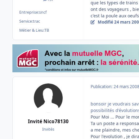
messages
que les types de trains 
ont des voyageurs , bien
Entreprise:
sncf
c'est la poule aux oeufs
Service:
trac
Modifié
24 mars 20
Métier & Lieu:
TB
Publication:
24 mars 200
bonsoir je voudrais savo
possibilités d'évolution
Pour Moi ... Pour le mom
Invité Nico78130
Ta un poste a responsab
Invités
a me plaindre, mes chef
Pour l'evolution , je di