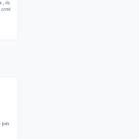
 , ils
s crml
i pas