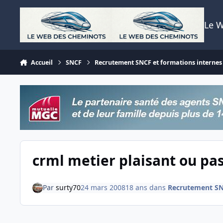
Aller au contenu
Le 
Accueil
SNCF
Recrutement SNCF et formations internes
crml metier plaisant ou pa
Par
surty70
24 mars 2008
18 ans
dans
Recrutement SNC