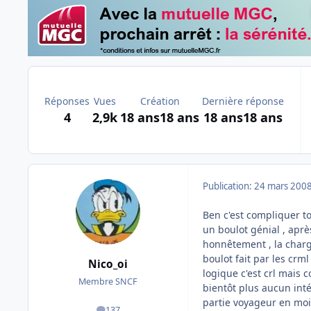
Réponses
Vues
Création
Dernière réponse
4
2,9k
18 ans
18 ans
18 ans
18 ans
Publication:
24 mars 200
Ben c'est compliquer tou
un boulot génial , aprè
honnêtement , la charge
boulot fait par les crml 
Nico_oi
logique c'est crl mais 
Membre SNCF
bientôt plus aucun inté
partie voyageur en moin
137