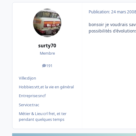
Publication:
24 mars 200
bonsoir je voudrais savo
possibilités d'évolution
surty70
Membre
191
messages
Ville:
dijon
Hobbies:
vtt,et la vie en général
Entreprise:
sncf
Service:
trac
Métier & Lieu:
crl fret, et ter
pendant quelques temps