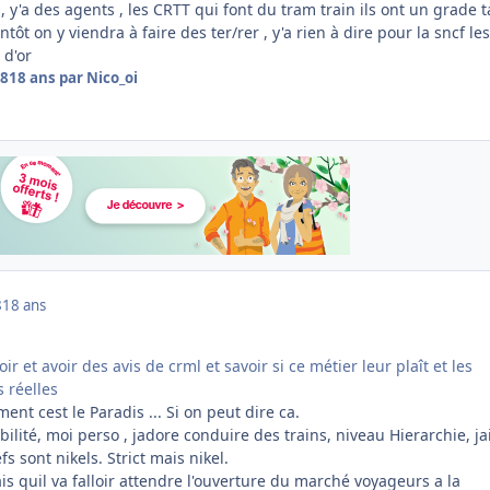
, y'a des agents , les CRTT qui font du tram train ils ont un grade ta
tôt on y viendra à faire des ter/rer , y'a rien à dire pour la sncf le
 d'or
08
18 ans
par Nico_oi
8
18 ans
ir et avoir des avis de crml et savoir si ce métier leur plaît et les
s réelles
ent cest le Paradis ... Si on peut dire ca.
ilité, moi perso , jadore conduire des trains, niveau Hierarchie, ja
s sont nikels. Strict mais nikel.
rais quil va falloir attendre l'ouverture du marché voyageurs a la