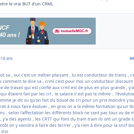
itre le vrai BUT d'un CRML
8
18 ans
AU
t sa , oui c'est un métier plaisant , tu est conducteur de trains , c'
s comment te dire sa , crml c'est pour moi un conducteur discount 
 de travail qui est confié aux crml est de plus en plus grande , y'
qui étaient fait par les crl , le salaire il est pas le même .. l'évolutio
comme je dit vu qu'on fait du bouot de crl pour un prix moindre y'a
ret à nous faire évoluer , en gros on a la même formation qu'un tb 
s , selon l'affectation les différents block ne sont pas tous vu de
, y'a des agents , les CRTT qui font du tram train ils ont un grade ta
tôt on y viendra à faire des ter/rer , y'a rien à dire pour la sncf le
 d'or