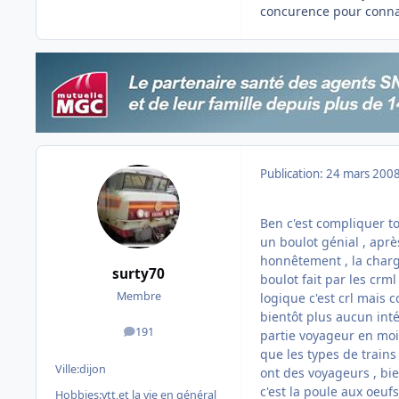
concurence pour conna
Publication:
24 mars 200
Ben c'est compliquer tou
un boulot génial , aprè
honnêtement , la charge
surty70
boulot fait par les crml 
Membre
logique c'est crl mais 
bientôt plus aucun inté
191
partie voyageur en moin
messages
que les types de trains 
Ville:
dijon
ont des voyageurs , bien
c'est la poule aux oeufs
Hobbies:
vtt,et la vie en général