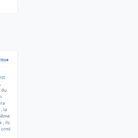
TEUR
est
,
a du
n
ura
, la
 même
 , ils
s crml