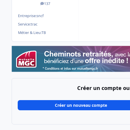
137
messages
Entreprise:
sncf
Service:
trac
Métier & Lieu:
TB
Créer un compte ou
Créer un nouveau compte