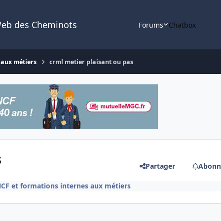
Web des Cheminots
Forums
Chatbox
 aux métiers
crml metier plaisant ou pas
s
Partager
Abonn
F et formations internes aux métiers