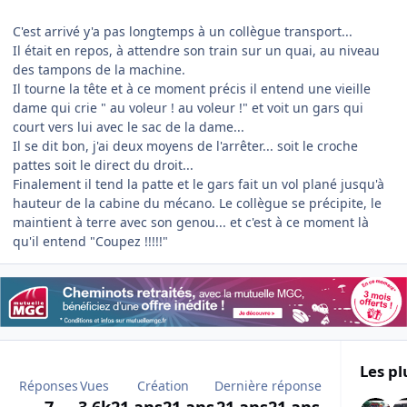
C'est arrivé y'a pas longtemps à un collègue transport...
Il était en repos, à attendre son train sur un quai, au niveau
des tampons de la machine.
Il tourne la tête et à ce moment précis il entend une vieille
dame qui crie " au voleur ! au voleur !" et voit un gars qui
court vers lui avec le sac de la dame...
Il se dit bon, j'ai deux moyens de l'arrêter... soit le croche
pattes soit le direct du droit...
Finalement il tend la patte et le gars fait un vol plané jusqu'à
hauteur de la cabine du mécano. Le collègue se précipite, le
maintient à terre avec son genou... et c'est à ce moment là
qu'il entend "Coupez !!!!!"
Les pl
Réponses
Vues
Création
Dernière réponse