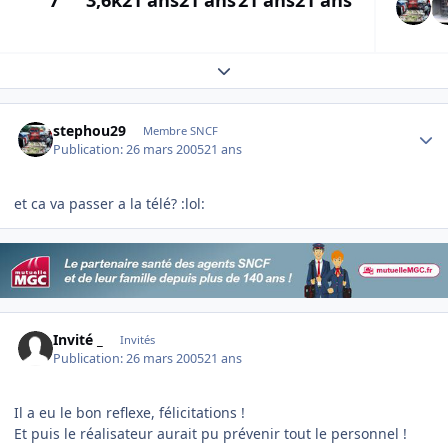
7
3,6k
21 ans
21 ans
21 ans
21 ans
Expand topic overview
Author stats
stephou29
Membre SNCF
Publication:
26 mars 2005
21 ans
et ca va passer a la télé? :lol:
Invité _
Invités
Publication:
26 mars 2005
21 ans
Il a eu le bon reflexe, félicitations !
Et puis le réalisateur aurait pu prévenir tout le personnel !