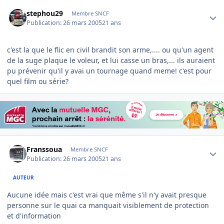
Author stats
stephou29
Membre SNCF
Publication:
26 mars 2005
21 ans
c'est la que le flic en civil brandit son arme,.... ou qu'un agent
de la suge plaque le voleur, et lui casse un bras,... ils auraient
pu prévenir qu'il y avai un tournage quand meme! c'est pour
quel film ou série?
Author stats
Franssoua
Membre SNCF
Publication:
26 mars 2005
21 ans
AUTEUR
Aucune idée mais c'est vrai que même s'il n'y avait presque
personne sur le quai ca manquait visiblement de protection
et d'information