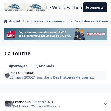
Aller au contenu
Le Web des Cheminots
Se connecter
Accueil
Voir les trains autrement...
Des histoires de trains..
Ca Tourne
Partager
Abonnés
Par
Franssoua
26 mars 2005
21 ans
dans
Des histoires de trains...
Author stats
Franssoua
Membre SNCF
Publication:
26 mars 2005
21 ans