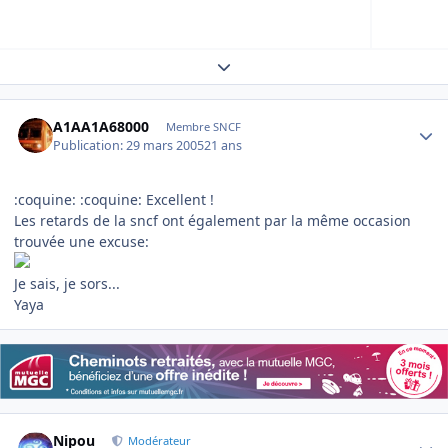
Expand topic overview
Author stats
A1AA1A68000
Membre SNCF
Publication:
29 mars 2005
21 ans
:coquine: :coquine: Excellent !
Les retards de la sncf ont également par la même occasion
trouvée une excuse:
Je sais, je sors...
Yaya
Author stats
Nipou
Modérateur