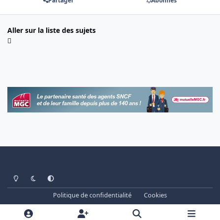
Partager
Abonnés
Aller sur la liste des sujets
Light Mode
Dark Mode
System Preference
Politique de confidentialité
Cookies
www.cheminots.net - Forum Libre depuis 2003
Powered by
Invision Community