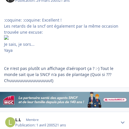
Publication:
29 mars 2005
21 ans
:coquine: :coquine: Excellent !
Les retards de la sncf ont également par la même occasion
trouvée une excuse:
Je sais, je sors...
Yaya
Ce n'est pas plutôt un affichage d'aéroport ça ? :-) Tout le
monde sait que la SNCF n'a pas de plantage (Quoi si ???
Chuuuuuuuuuuuuuuuut)
Author stats
L.L
Membre
Publication:
1 avril 2005
21 ans