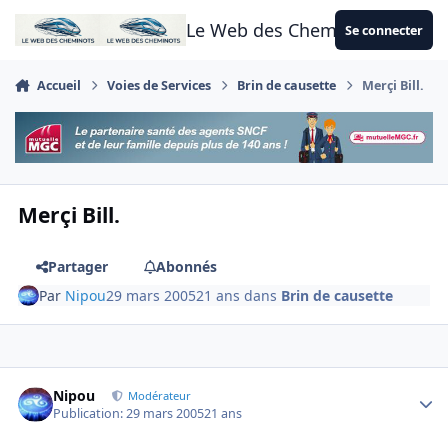
Aller au contenu
Le Web des Cheminots
Se connecter
Accueil
Voies de Services
Brin de causette
Merçi Bill.
Merçi Bill.
Partager
Abonnés
Par
Nipou
29 mars 2005
21 ans
dans
Brin de causette
Author stats
Nipou
Modérateur
Publication:
29 mars 2005
21 ans