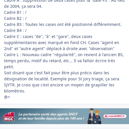
Cadre A : suppression de deux cases pour la "date PS". Au lieu
de 2004, ça sera 04.
Cadre B1 : /
Cadre B2 : /
Cadre B3 : Toutes les cases ont été positionné différemment.
Cadre B4 : /
Cadre C : cases "de", "à" et "gare", deux cases
supplémentaires avec marqué en fond CH. Cases "agent en
2nd" et "autre agent" déplacé à droite avec "observation"
Cadre L : Nouveau cadre "régularité", on revient à l'ancien BS,
temps perdu, motif du retard, etc... Il va falloir écrire très
petit.
Soit disant que c'est fait pour être plus précis dans les
désignation de localité. Exemple pour St jory triage, ça sera
SJYTR. Je crois que c'est encore un moyen de grapiller les
kilomètres.
@+