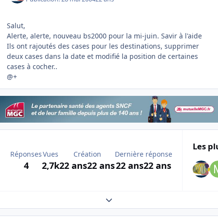
Salut,
Alerte, alerte, nouveau bs2000 pour la mi-juin. Savir à l'aide
Ils ont rajoutés des cases pour les destinations, supprimer
deux cases dans la date et modifié la position de certaines
cases à cocher..
@+
Les pl
Réponses
Vues
Création
Dernière réponse
4
2,7k
22 ans
22 ans
22 ans
22 ans
Expand topic overview