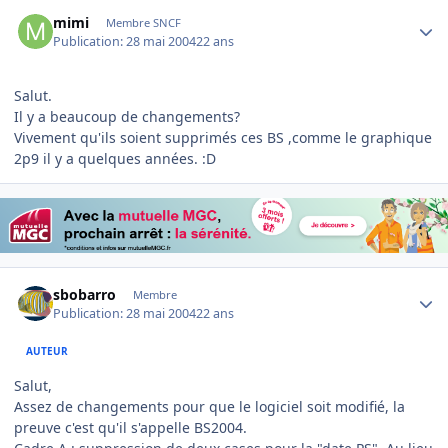
Author stats
mimi
Membre SNCF
Publication:
28 mai 2004
22 ans
Salut.
Il y a beaucoup de changements?
Vivement qu'ils soient supprimés ces BS ,comme le graphique
2p9 il y a quelques années. :D
Author stats
sbobarro
Membre
Publication:
28 mai 2004
22 ans
AUTEUR
Salut,
Assez de changements pour que le logiciel soit modifié, la
preuve c'est qu'il s'appelle BS2004.