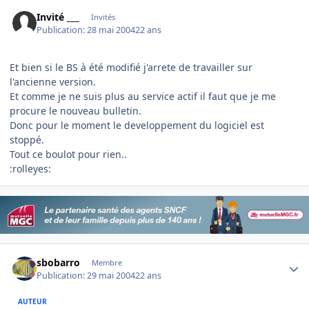
Invité ___
Invités
Publication:
28 mai 2004
22 ans
Et bien si le BS à été modifié j'arrete de travailler sur
l'ancienne version.
Et comme je ne suis plus au service actif il faut que je me
procure le nouveau bulletin.
Donc pour le moment le developpement du logiciel est
stoppé.
Tout ce boulot pour rien..
:rolleyes:
Author stats
sbobarro
Membre
Publication:
29 mai 2004
22 ans
AUTEUR