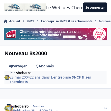
Aller au contenu
Le Web des Cheminots
Se connecter
Accueil
SNCF
L'entreprise SNCF & ses cheminots
Nouvea
Nouveau Bs2000
Partager
Abonnés
Par
sbobarro
28 mai 2004
22 ans
dans
L'entreprise SNCF & ses
cheminots
Author stats
sbobarro
Membre
Publication:
28 mai 2004
22 ans