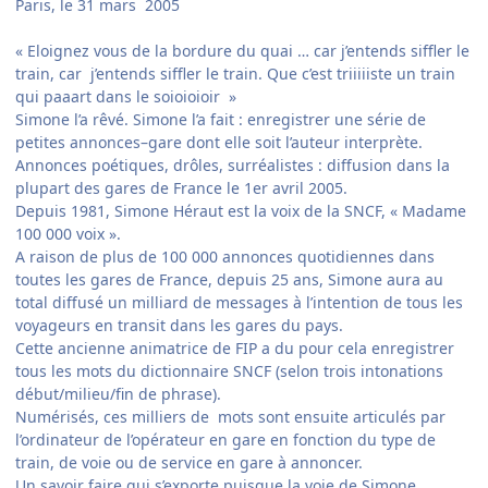
Paris, le 31 mars 2005
« Eloignez vous de la bordure du quai … car j’entends siffler le
train, car j’entends siffler le train. Que c’est triiiiiste un train
qui paaart dans le soioioioir »
Simone l’a rêvé. Simone l’a fait : enregistrer une série de
petites annonces–gare dont elle soit l’auteur interprète.
Annonces poétiques, drôles, surréalistes : diffusion dans la
plupart des gares de France le 1er avril 2005.
Depuis 1981, Simone Héraut est la voix de la SNCF, « Madame
100 000 voix ».
A raison de plus de 100 000 annonces quotidiennes dans
toutes les gares de France, depuis 25 ans, Simone aura au
total diffusé un milliard de messages à l’intention de tous les
voyageurs en transit dans les gares du pays.
Cette ancienne animatrice de FIP a du pour cela enregistrer
tous les mots du dictionnaire SNCF (selon trois intonations
début/milieu/fin de phrase).
Numérisés, ces milliers de mots sont ensuite articulés par
l’ordinateur de l’opérateur en gare en fonction du type de
train, de voie ou de service en gare à annoncer.
Un savoir faire qui s’exporte puisque la voie de Simone