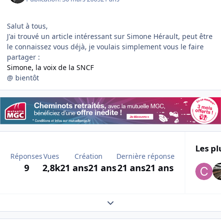
Salut à tous,
J'ai trouvé un article intéressant sur Simone Hérault, peut être
le connaissez vous déjà, je voulais simplement vous le faire
partager :
Simone, la voix de la SNCF
@ bientôt
Les pl
Réponses
Vues
Création
Dernière réponse
9
2,8k
21 ans
21 ans
21 ans
21 ans
Expand topic overview