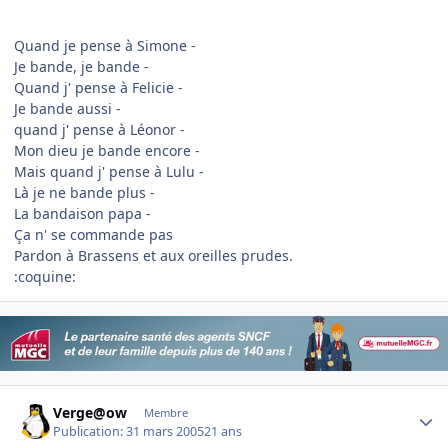
Quand je pense à Simone -
Je bande, je bande -
Quand j' pense à Felicie -
Je bande aussi -
quand j' pense à Léonor -
Mon dieu je bande encore -
Mais quand j' pense à Lulu -
Là je ne bande plus -
La bandaison papa -
Ça n' se commande pas
Pardon à Brassens et aux oreilles prudes.
:coquine:
Author stats
Verge@ow
Membre
Publication:
31 mars 2005
21 ans