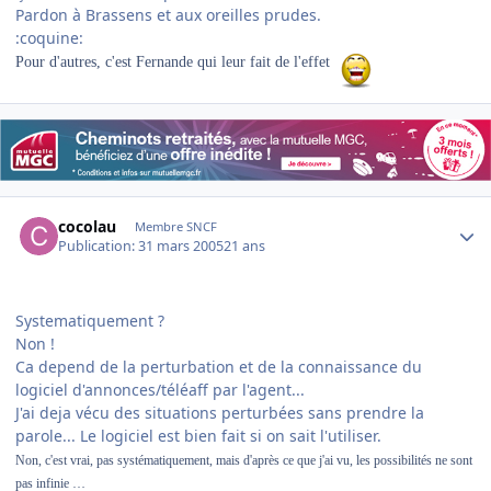
Pardon à Brassens et aux oreilles prudes.
:coquine:
Pour d'autres, c'est Fernande qui leur fait de l'effet
Author stats
cocolau
Membre SNCF
Publication:
31 mars 2005
21 ans
Systematiquement ?
Non !
Ca depend de la perturbation et de la connaissance du
logiciel d'annonces/téléaff par l'agent...
J'ai deja vécu des situations perturbées sans prendre la
parole... Le logiciel est bien fait si on sait l'utiliser.
Non, c'est vrai, pas systématiquement, mais d'après ce que j'ai vu, les possibilités ne sont
pas infinie …