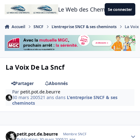
Aller au contenu
Le Web des Cheminots
Se connecter
Accueil
SNCF
L'entreprise SNCF & ses cheminots
La Voix
La Voix De La Sncf
Partager
Abonnés
Par
petit.pot.de.beurre
30 mars 2005
21 ans
dans
L'entreprise SNCF & ses
cheminots
Author stats
petit.pot.de.beurre
Membre SNCF
Publication:
30 mars 2005
21 ans