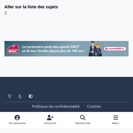
Aller sur la liste des sujets
Light Mode
Dark Mode
System Preference
Politique de confidentialité
Cookies
www.cheminots.net - Forum Libre depuis 2003
Powered by
Invision Community
Se connecter
S’inscrire
Rechercher
Menu