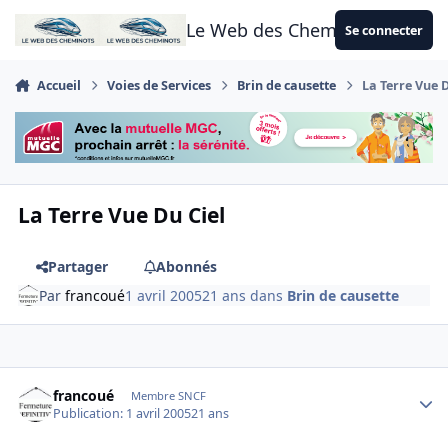
Aller au contenu
Le Web des Cheminots
Se connecter
Accueil
Voies de Services
Brin de causette
La Terre Vue D
La Terre Vue Du Ciel
Partager
Abonnés
Par
francoué
1 avril 2005
21 ans
dans
Brin de causette
Author stats
francoué
Membre SNCF
Publication:
1 avril 2005
21 ans