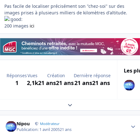
Pas facile de localiser précisément son "chez-soi" sur des
images prises à plusieurs milliers de kilomètres d'altitude.
200 images
ici
Les pl
Réponses
Vues
Création
Dernière réponse
1
2,1k
21 ans
21 ans
21 ans
21 ans
Expand topic overview
Author stats
Nipou
Modérateur
Publication:
1 avril 2005
21 ans