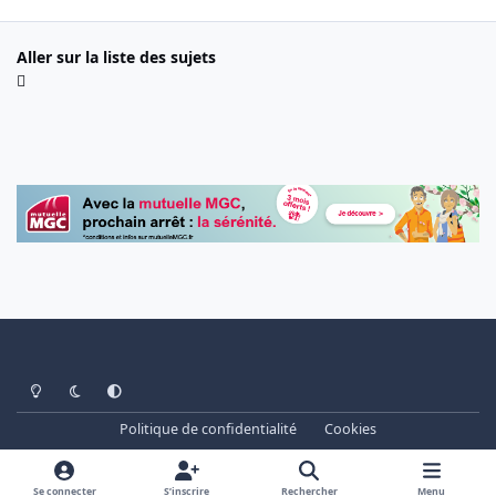
Aller sur la liste des sujets
Light Mode
Dark Mode
System Preference
Politique de confidentialité
Cookies
www.cheminots.net - Forum Libre depuis 2003
Powered by
Invision Community
Se connecter
S’inscrire
Rechercher
Menu