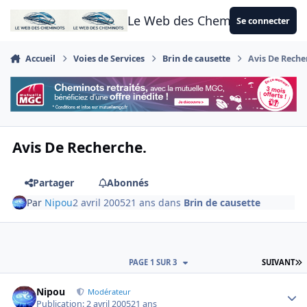
Aller au contenu
Le Web des Cheminots
Se connecter
Accueil
Voies de Services
Brin de causette
Avis De Reche
Avis De Recherche.
Partager
Abonnés
Par
Nipou
2 avril 2005
21 ans
dans
Brin de causette
D
PAGE 1 SUR 3
SUIVANT
Author stats
Nipou
Modérateur
Publication:
2 avril 2005
21 ans