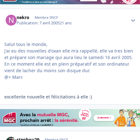
Author stats
nekro
Membre SNCF
Publication:
7 avril 2005
21 ans
Salut tous le monde,
J'ai eu des nouvelles d'oxan elle m'a rappellé, elle va tres bien
et prépare son mariage qui aura lieu le samedi 16 avril 2005.
En ce moment elle est en plein préparatif et son ordinateur
vient de lacher du moins son disque dur.
@+ Marc
excellente nouvelle et félicitations à elle :)
Author stats
stephou29
Membre SNCF