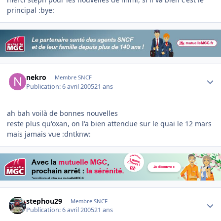
principal :bye:
Author stats
nekro
Membre SNCF
Publication:
6 avril 2005
21 ans
ah bah voilà de bonnes nouvelles
reste plus qu'oxan, on l'a bien attendue sur le quai le 12 mars
mais jamais vue :dntknw:
Author stats
stephou29
Membre SNCF
Publication:
6 avril 2005
21 ans