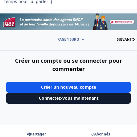
temps pour lui parler :)
D
PAGE 1 SUR 3
SUIVANT
Créer un compte ou se connecter pour
commenter
Créer un nouveau compte
Connectez-vous maintenant
Partager
Abonnés