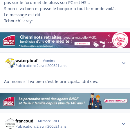
pas sur le forum et de pluss son PC est HS...
Sinon il va bien et passe le bonjour a tout le monde voilà.
Le message est dit.
Tchouch' :cray:
Author stats
waterplouf
Membre
Publication:
2 avril 2005
21 ans
Au moins s'il va bien c'est le principal... :dntknw:
Author stats
francoué
Membre SNCF
Publication:
2 avril 2005
21 ans