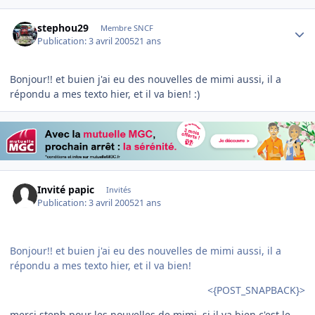
Author stats
stephou29
Membre SNCF
Publication:
3 avril 2005
21 ans
Bonjour!! et buien j'ai eu des nouvelles de mimi aussi, il a
répondu a mes texto hier, et il va bien! :)
Invité papic
Invités
Publication:
3 avril 2005
21 ans
Bonjour!! et buien j'ai eu des nouvelles de mimi aussi, il a
répondu a mes texto hier, et il va bien!
<{POST_SNAPBACK}>
merci steph pour les nouvelles de mimi, si il va bien c'est le