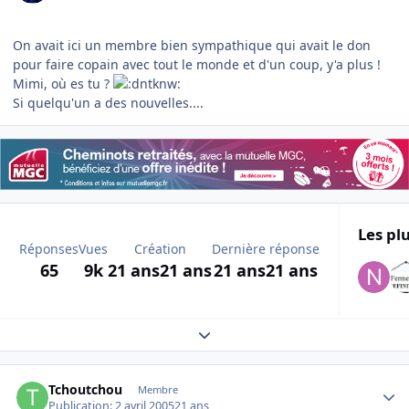
On avait ici un membre bien sympathique qui avait le don
pour faire copain avec tout le monde et d'un coup, y'a plus !
Mimi, où es tu ?
Si quelqu'un a des nouvelles....
Les plu
Réponses
Vues
Création
Dernière réponse
65
9k
21 ans
21 ans
21 ans
21 ans
Expand topic overview
Author stats
Tchoutchou
Membre
Publication:
2 avril 2005
21 ans