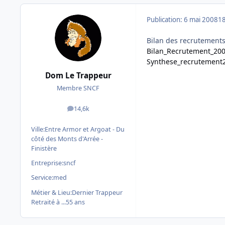
Publication:
6 mai 2008
18
Bilan des recrutements
Bilan_Recrutement_200
Synthese_recrutement
Dom Le Trappeur
Membre SNCF
14,6k
messages
Ville:
Entre Armor et Argoat - Du
côté des Monts d'Arrée -
Finistère
Entreprise:
sncf
Service:
med
Métier & Lieu:
Dernier Trappeur
Retraité à ...55 ans