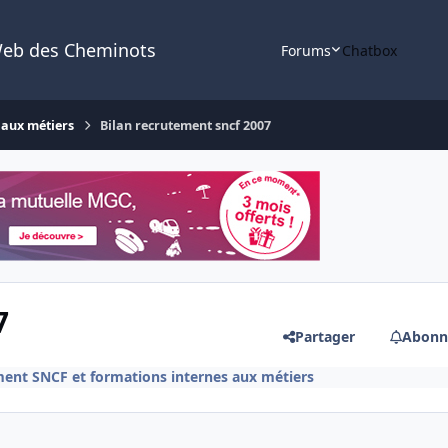
Web des Cheminots
Forums
Chatbox
 aux métiers
Bilan recrutement sncf 2007
7
Partager
Abonn
ent SNCF et formations internes aux métiers