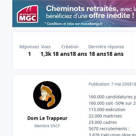
Réponses
Vues
Création
Dernière réponse
1
1,3k
18 ans
18 ans
18 ans
18 ans
Publication:
7 mai 2008
18
160.000 candidatures p
160.000 soit -50% sur 2
115.000 exécution
22.000 maitrises
Dom Le Trappeur
23.000 cadres
Membre SNCF
5670 recrutements :
3.878 Exécution (âge m