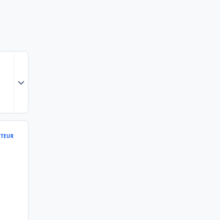
Expand topic overview
TEUR