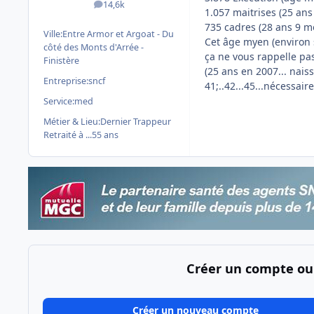
14,6k
messages
1.057 maitrises (25 ans
735 cadres (28 ans 9 m
Ville:
Entre Armor et Argoat - Du
Cet âge myen (environ
côté des Monts d'Arrée -
ça ne vous rappelle pas
Finistère
(25 ans en 2007... nais
Entreprise:
sncf
41;..42...45...nécessaires
Service:
med
Métier & Lieu:
Dernier Trappeur
Retraité à ...55 ans
Créer un compte ou
Créer un nouveau compte