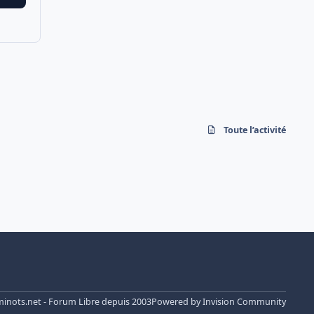
Toute l’activité
nots.net - Forum Libre depuis 2003
Powered by
Invision Community