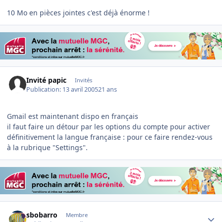
10 Mo en pièces jointes c'est déjà énorme !
Invité papic
Invités
Publication:
13 avril 2005
21 ans
Gmail est maintenant dispo en français
il faut faire un détour par les options du compte pour activer
définitivement la langue française : pour ce faire rendez-vous
à la rubrique "Settings".
Author stats
sbobarro
Membre