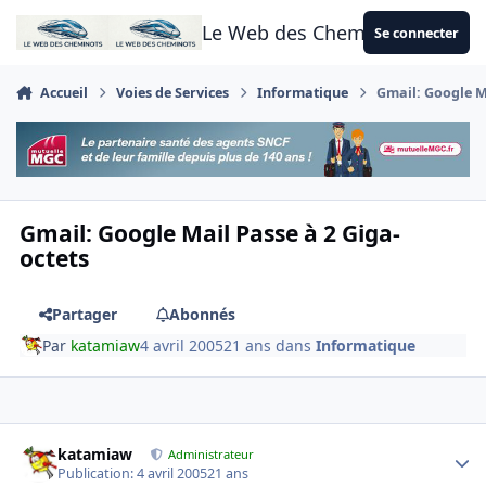
Aller au contenu
Le Web des Cheminots
Se connecter
Accueil
Voies de Services
Informatique
Gmail: Google Ma
Gmail: Google Mail Passe à 2 Giga-
octets
Partager
Abonnés
Par
katamiaw
4 avril 2005
21 ans
dans
Informatique
Author stats
katamiaw
Administrateur
Publication:
4 avril 2005
21 ans