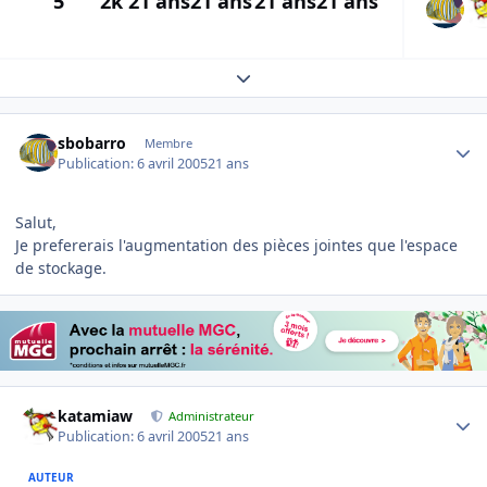
5
2k
21 ans
21 ans
21 ans
21 ans
Expand topic overview
Author stats
sbobarro
Membre
Publication:
6 avril 2005
21 ans
Salut,
Je prefererais l'augmentation des pièces jointes que l'espace
de stockage.
Author stats
katamiaw
Administrateur
Publication:
6 avril 2005
21 ans
AUTEUR