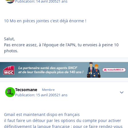
Publication:
14 avril 2005
21 ans
10 Mo en pièces jointes c'est déjà énorme !
Salut,
Pas encore assez, à l'époque de l'APN, tu envoies à peine 10
photos.
Author stats
Tecsomane
Membre
Publication:
15 avril 2005
21 ans
Gmail est maintenant dispo en français
il faut faire un détour par les options du compte pour activer
définitivement la langue française : pour ce faire rendez-vous