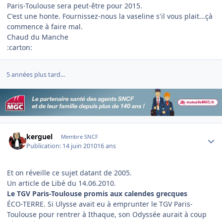
Paris-Toulouse sera peut-être pour 2015.
C'est une honte. Fournissez-nous la vaseline s'il vous plait...çà
commence à faire mal.
Chaud du Manche
:carton:
5 années plus tard...
Author stats
kerguel
Membre SNCF
Publication:
14 juin 2010
16 ans
Et on réveille ce sujet datant de 2005.
Un article de Libé du 14.06.2010.
Le TGV Paris-Toulouse promis aux calendes grecques
ÉCO-TERRE. Si Ulysse avait eu à emprunter le TGV Paris-
Toulouse pour rentrer à Ithaque, son Odyssée aurait à coup