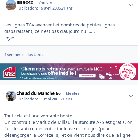
BB 9242
Membre
Publication:
19 avril 2005
21 ans
Les lignes TGV avancent et nombres de petites lignes
disparaissent, ce n'est pas d'aujourd'hui......
:bye:
4 semaines plus tard...
Author stats
Chaud du Manche 66
Membre
Publication:
13 mai 2005
21 ans
Tout cela est une véritable honte.
On construit le viaduc de Millau, l'autoroute A75 est gratis, on
fait des autoroutes entre toulouse et limoges (pour
désengorger la Corrèze!!!!), et on vient nous dire que la ligne