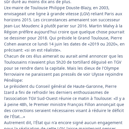
sûr duré au moins dix ans de plus.
L'ex-maire de Toulouse Philippe Douste-Blazy, en 2003,
envisageait une ligne à grande vitesse (LGV) reliant Paris aux
horizons 2015. Les circonstances amenaient son successeur
Jean-Luc Moudenc à plutôt parier sur 2016. Martin Malvy à la
Région préfère aujourd'hui croire que quelque chose pourrait
se dessiner pour 2018. Qui préside le Grand Toulouse, Pierre
Cohen avance ce lundi 14 juin les dates de «2019 ou 2020», en
précisant: «si on est réaliste».
Chacun de ces élus aimerait ou aurait aimé annoncer que les
Toulousains n'avaient plus 5h20 de tortillard déguisé en TGV
pour se rendre dans la capitale. Mais les dieux de l'Olympe
ferroviaire ne paraissent pas pressés de voir Ulysse rejoindre
Pénélope:
Le président du Conseil général de Haute-Garonne, Pierre
Izard a fini de refroidir les derniers enthousiasmes de
l'association TGV Sud-Ouest réunie ce matin à Toulouse: «Il y a
à peine 48h, le Premier ministre François Fillon annonçait que
des corrections seraient nécessaires visant à réduire le déficit
de l'État...»
Autrement dit, l'État qui n'a encore signé aucun engagement
pour la réalisation de cette LGV, laisse maintenant penser