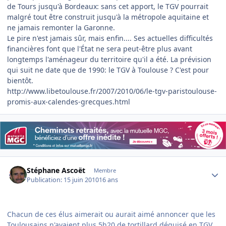
de Tours jusqu'à Bordeaux: sans cet apport, le TGV pourrait
malgré tout être construit jusqu'à la métropole aquitaine et
ne jamais remonter la Garonne.
Le pire n'est jamais sûr, mais enfin.... Ses actuelles difficultés
financières font que l'État ne sera peut-être plus avant
longtemps l'aménageur du territoire qu'il a été. La prévision
qui suit ne date que de 1990: le TGV à Toulouse ? C'est pour
bientôt.
http://www.libetoulouse.fr/2007/2010/06/le-tgv-paristoulouse-
promis-aux-calendes-grecques.html
Author stats
Stéphane Ascoët
Membre
Publication:
15 juin 2010
16 ans
Chacun de ces élus aimerait ou aurait aimé annoncer que les
Toulousains n'avaient plus 5h20 de tortillard déguisé en TGV