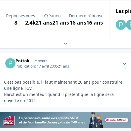
Les pl
Réponses
Vues
Création
Dernière réponse
8
2,4k
21 ans
21 ans
16 ans
16 ans
Expand topic overview
Author stats
Pottok
Membre
Publication:
17 avril 2005
21 ans
C'est pas possible, il faut maintenant 20 ans pour construire
une ligne TGV.
Barot est un menteur quand il pretent que la ligne sera
ouverte en 2015