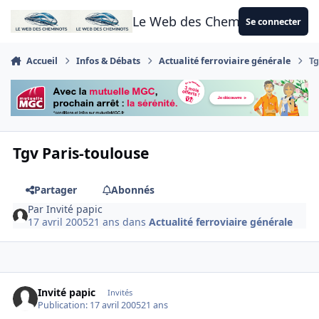
Aller au contenu
Le Web des Cheminots
Se connecter
Accueil
Infos & Débats
Actualité ferroviaire générale
Tg
Tgv Paris-toulouse
Partager
Abonnés
Par
Invité papic
17 avril 2005
21 ans
dans
Actualité ferroviaire générale
Invité papic
Invités
Publication:
17 avril 2005
21 ans