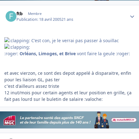
Author stats
ftb
Membre
Publication:
18 avril 2005
21 ans
C'est con, je le verrai pas passer à souillac
:roger:
Orléans, Limoges, et Brive
vont faire la geule :roger:
et avec vierzon, ce sont des depot appelé à disparaitre, enfin
pour les liaison GL, pas ter
c''est d'ailleurs assez triste
12 inut/mois pour certain agents et leur position en grille, ça
fait pas lourd sur le buletin de salaire :valoche:
Author stats