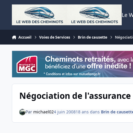
Aller au contenu
Le 
Accueil
Voies de Services
Brin de causette
Négociati
Négociation de l'assuranc
Par
michael02
4 juin 2008
18 ans
dans
Brin de causett