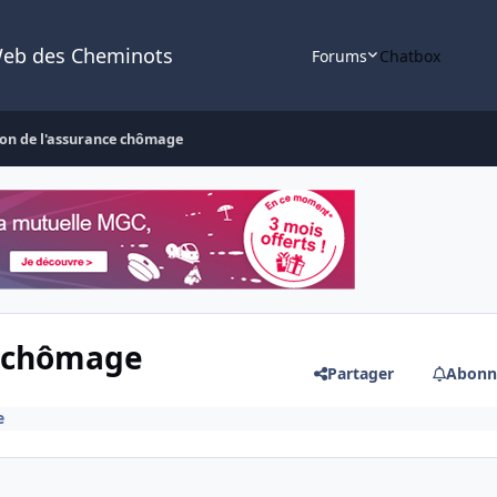
Web des Cheminots
Forums
Chatbox
on de l'assurance chômage
e chômage
Partager
Abonn
e