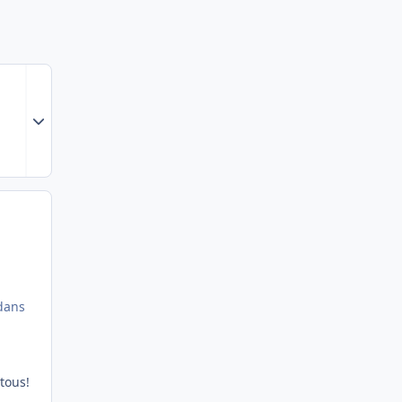
Expand topic overview
 dans
tous!