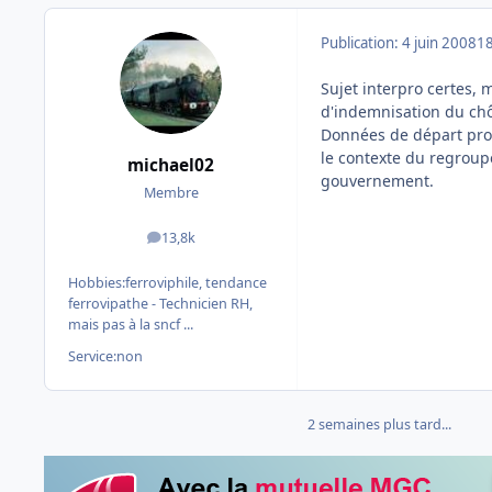
Publication:
4 juin 2008
18
Sujet interpro certes,
d'indemnisation du chô
Données de départ prof
le contexte du regroup
michael02
gouvernement.
Membre
13,8k
messages
Hobbies:
ferroviphile, tendance
ferrovipathe - Technicien RH,
mais pas à la sncf ...
Service:
non
2 semaines plus tard...