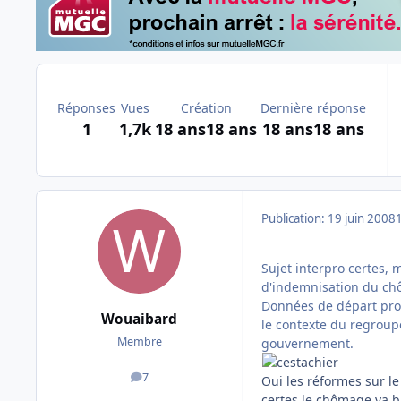
Réponses
Vues
Création
Dernière réponse
1
1,7k
18 ans
18 ans
18 ans
18 ans
Publication:
19 juin 2008
Sujet interpro certes,
d'indemnisation du chô
Données de départ prof
Wouaibard
le contexte du regroup
Membre
gouvernement.
7
Oui les réformes sur le
messages
certes le chômage va b