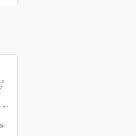
ue
 2
n
e de
Si