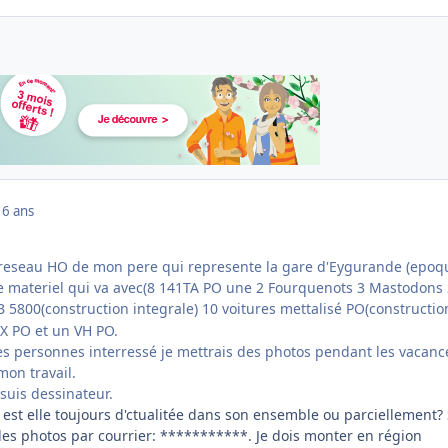
16 ans
e reseau HO de mon pere qui represente la gare d'Eygurande (epoq
t le materiel qui va avec(8 141TA PO une 2 Fourquenots 3 Mastodons
 5800(construction integrale)
10 voitures mettalisé PO(constructio
DX PO et un VH PO.
des personnes interressé je mettrais des photos pendant les vacanc
mon travail.
 suis dessinateur.
est elle toujours d'ctualitée dans son ensemble ou parciellement? 
 des photos par courrier: ***********. Je dois monter en région