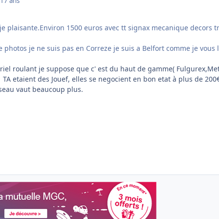
17 ans
 je plaisante.Environ 1500 euros avec tt signax mecanique decors t
 photos je ne suis pas en Correze je suis a Belfort comme je vous l
riel roulant je suppose que c' est du haut de gamme( Fulgurex,Me
141 TA etaient des Jouef, elles se negocient en bon etat à plus de 200
éseau vaut beaucoup plus.