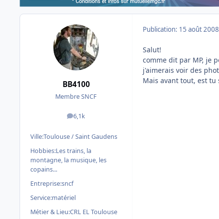
Publication:
15 août 2008
Salut!
comme dit par MP, je p
j'aimerais voir des pho
Mais avant tout, est tu
BB4100
Membre SNCF
6,1k
messages
Ville:
Toulouse / Saint Gaudens
Hobbies:
Les trains, la
montagne, la musique, les
copains...
Entreprise:
sncf
Service:
matériel
Métier & Lieu:
CRL EL Toulouse