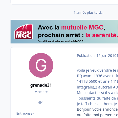
1 année plus tard...
Publication:
12 juin 2010
voila je veux vendre l
III) avant 1936 avec t
141TB 5600 et une 141B
grenade31
integrale),2 autorail A
Membre
Me contacter si il y a 
Toussaints du faite de 
1
Je taff chez alsthom, je
messages
Bonjour, votre annonce 
Entreprise:
-
oui faite moi parvenir