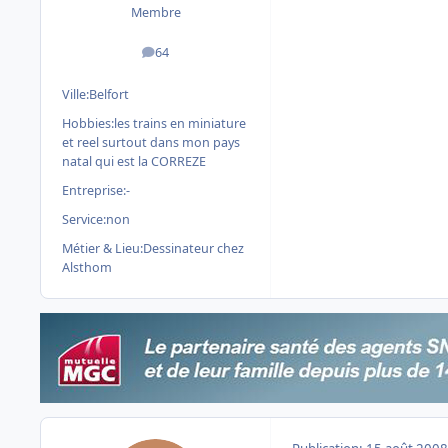
Membre
64
messages
Ville:
Belfort
Hobbies:
les trains en miniature
et reel surtout dans mon pays
natal qui est la CORREZE
Entreprise:
-
Service:
non
Métier & Lieu:
Dessinateur chez
Alsthom