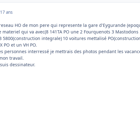
17 ans
e reseau HO de mon pere qui represente la gare d'Eygurande (epoq
t le materiel qui va avec(8 141TA PO une 2 Fourquenots 3 Mastodons
 5800(construction integrale)
10 voitures mettalisé PO(constructio
DX PO et un VH PO.
des personnes interressé je mettrais des photos pendant les vacanc
mon travail.
 suis dessinateur.