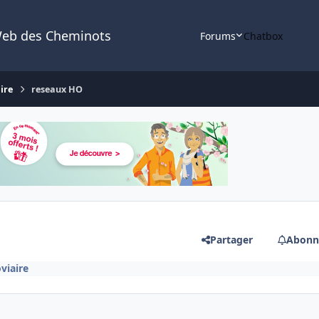
Web des Cheminots
Forums
Chatbox
ire
reseaux HO
Partager
Abonn
viaire