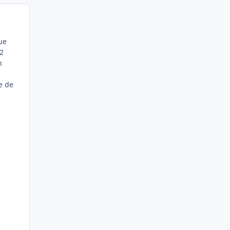
ue
 2
n
e de