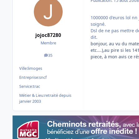
Publication:
15 août 2008
1000000 d'euros lol nn
soigné.
Dsl de ne pas mettre de
jojoc87280
dit.
Membre
bonjour, au vu du mate
etc....),au pire si les 
35
piece, à mon avis ce r
messages
Ville:
limoges
Entreprise:
sncf
Service:
trac
Métier & Lieu:
retraité depuis
janvier 2003