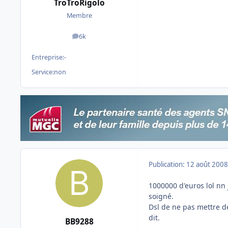
TroTroRigolo
Membre
6k
messages
Entreprise:
-
Service:
non
Publication:
12 août 2008
1000000 d'euros lol nn
soigné.
Dsl de ne pas mettre de
dit.
BB9288