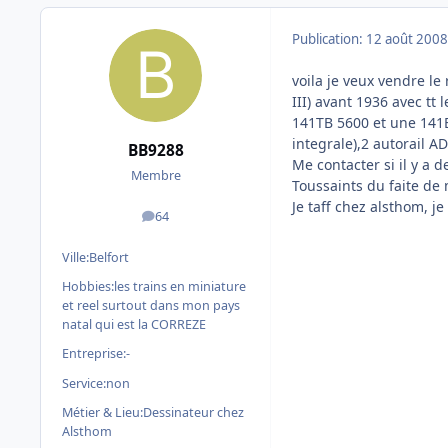
Publication:
12 août 2008
voila je veux vendre l
III) avant 1936 avec t
141TB 5600 et une 141B
integrale),2 autorail A
BB9288
Me contacter si il y a 
Membre
Toussaints du faite de 
Je taff chez alsthom, je
64
messages
Ville:
Belfort
Hobbies:
les trains en miniature
et reel surtout dans mon pays
natal qui est la CORREZE
Entreprise:
-
Service:
non
Métier & Lieu:
Dessinateur chez
Alsthom