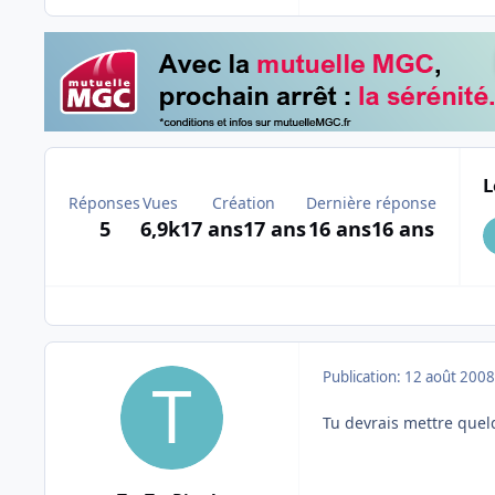
L
Réponses
Vues
Création
Dernière réponse
5
6,9k
17 ans
17 ans
16 ans
16 ans
Publication:
12 août 2008
Tu devrais mettre quelq