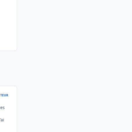
TEUR
res
'ai