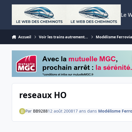
Aller au contenu
Le 
Accueil
Voir les trains autrement...
Modélisme Ferrovia
reseaux HO
Par
BB9288
12 août 2008
17 ans
dans
Modélisme Ferro