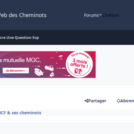
Web des Cheminots
Forums
Chatbox
ore Une Question Svp
Partager
Abonn
SNCF & ses cheminots