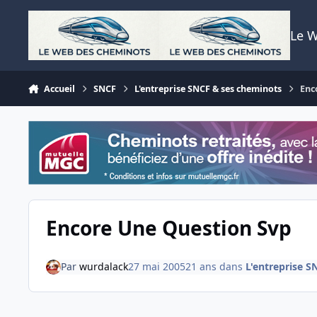
Aller au contenu
Le 
Accueil
SNCF
L'entreprise SNCF & ses cheminots
Enc
Encore Une Question Svp
Par
wurdalack
27 mai 2005
21 ans
dans
L'entreprise 