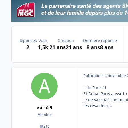
Réponses
Vues
Création
Dernière réponse
2
1,5k
21 ans
21 ans
8 ans
8 ans
Publication:
4 novembre 
Lille Paris 1h
Et Douai Paris aussi 1h
je ne sais pas comment 
les résa de tgv.
auto59
Membre
316
messages