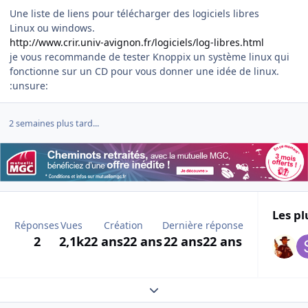
Une liste de liens pour télécharger des logiciels libres
Linux ou windows.
http://www.crir.univ-avignon.fr/logiciels/log-libres.html
je vous recommande de tester Knoppix un système linux qui
fonctionne sur un CD pour vous donner une idée de linux.
:unsure:
2 semaines plus tard...
Les pl
Réponses
Vues
Création
Dernière réponse
2
2,1k
22 ans
22 ans
22 ans
22 ans
Expand topic overview