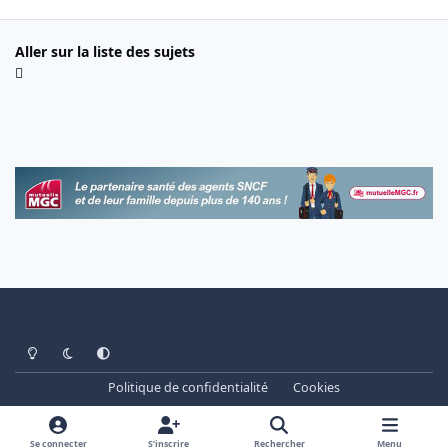
Aller sur la liste des sujets
Light Mode
Dark Mode
System Preference
Politique de confidentialité
Cookies
www.cheminots.net - Forum Libre depuis 2003
Powered by
Invision Community
Se connecter
S’inscrire
Rechercher
Menu