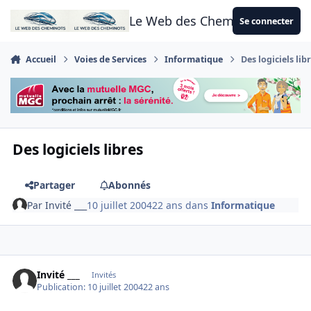
Aller au contenu
Le Web des Cheminots
Se connecter
Accueil
Voies de Services
Informatique
Des logiciels lib
Des logiciels libres
Partager
Abonnés
Par
Invité ___
10 juillet 2004
22 ans
dans
Informatique
Invité ___
Invités
Publication:
10 juillet 2004
22 ans