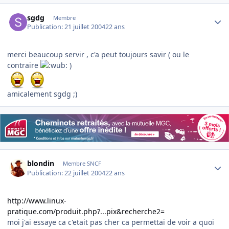
Author stats
sgdg
Membre
Publication:
21 juillet 2004
22 ans
merci beaucoup servir , c'a peut toujours savir ( ou le
contraire
)
amicalement sgdg ;)
Author stats
blondin
Membre SNCF
Publication:
22 juillet 2004
22 ans
http://www.linux-
pratique.com/produit.php?...pix&recherche2=
moi j'ai essaye ca c'etait pas cher ca permettai de voir a quoi