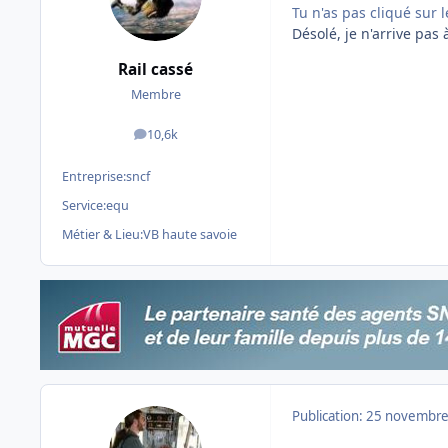
Tu n'as pas cliqué sur l
Désolé, je n'arrive pas 
Rail cassé
Membre
10,6k
messages
Entreprise:
sncf
Service:
equ
Métier & Lieu:
VB haute savoie
Publication:
25 novembre