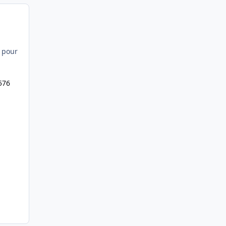
h pour
576