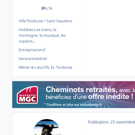
6,1k
messages
Ville:
Toulouse / Saint Gaudens
Hobbies:
Les trains, la
montagne, la musique, les
copains...
Entreprise:
sncf
Service:
matériel
Métier & Lieu:
CRL EL Toulouse
Publication:
25 novembre