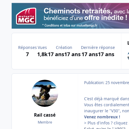
Réponses
Vues
Création
Dernière réponse
7
1,8k
17 ans
17 ans
17 ans
17 ans
Publication:
25 novembre
C'est déjà marqué dans 
Vous êtes cordialement
inaugurer le "V30", no
Rail cassé
Venez nombreux !
Membre
> Plus d'infos ? cliquez
Salut, qu'es le " V30"?