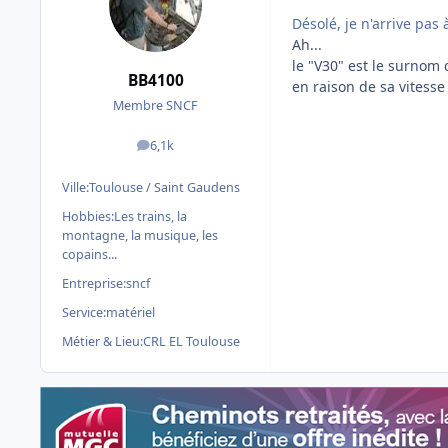
Désolé, je n'arrive pas 
Ah...
le "V30" est le surnom
BB4100
en raison de sa vitesse
Membre SNCF
6,1k
messages
Ville:
Toulouse / Saint Gaudens
Hobbies:
Les trains, la
montagne, la musique, les
copains...
Entreprise:
sncf
Service:
matériel
Métier & Lieu:
CRL EL Toulouse