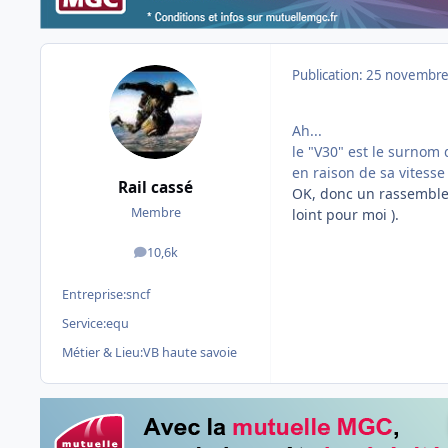
Publication:
25 novembre
Ah...
le "V30" est le surnom
en raison de sa vitesse
Rail cassé
OK, donc un rassemblem
Membre
loint pour moi ).
10,6k
messages
Entreprise:
sncf
Service:
equ
Métier & Lieu:
VB haute savoie