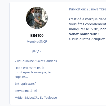
Publication:
25 novembre
C'est déjà marqué dans 
Vous êtes cordialement
inaugurer le "V30", no
Venez nombreux !
BB4100
> Plus d'infos ? cliquez
Membre SNCF
6,1k
messages
Ville:
Toulouse / Saint Gaudens
Hobbies:
Les trains, la
montagne, la musique, les
copains...
Entreprise:
sncf
Service:
matériel
Métier & Lieu:
CRL EL Toulouse