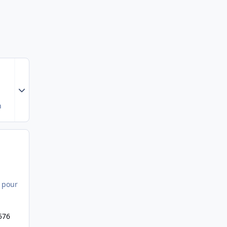
Expand topic overview
8
n
h pour
576