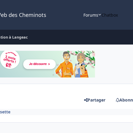
Web des Cheminots
Forums
Chatbox
tion à Langeac
Partager
Abonn
sette