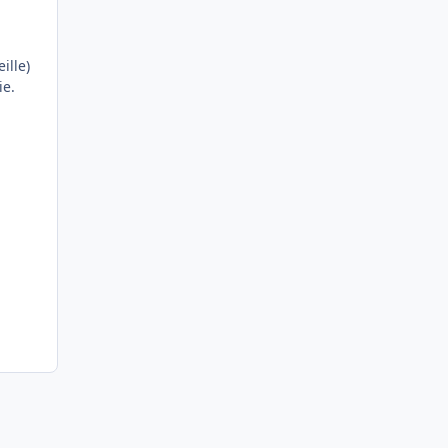
ille)
ie.