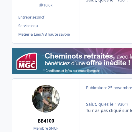
10,6k
messages
Entreprise:
sncf
Service:
equ
Métier & Lieu:
VB haute savoie
Publication:
25 novembre
Salut, qu'es le " V30"?
Tu n'as pas cliqué sur l
BB4100
Membre SNCF