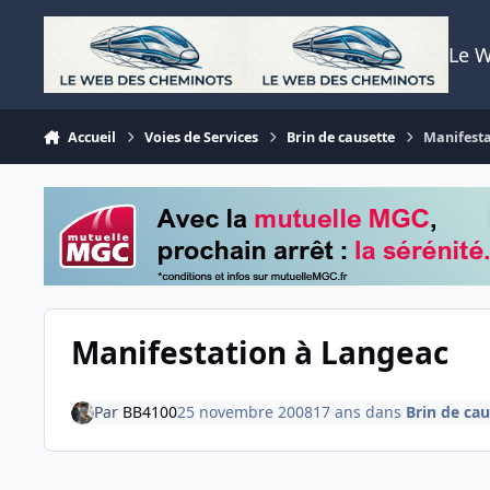
Aller au contenu
Le 
Accueil
Voies de Services
Brin de causette
Manifesta
Manifestation à Langeac
Par
BB4100
25 novembre 2008
17 ans
dans
Brin de cau