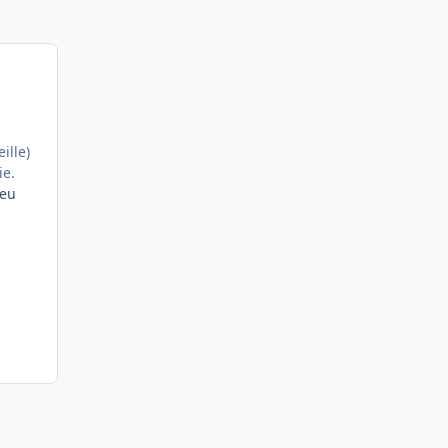
ille)
ie.
peu