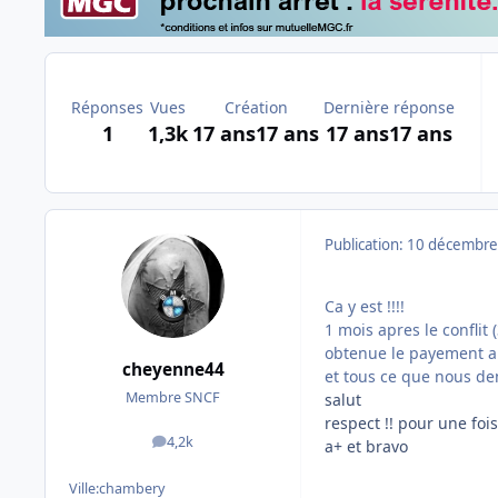
Réponses
Vues
Création
Dernière réponse
1
1,3k
17 ans
17 ans
17 ans
17 ans
Publication:
10 décembre
Ca y est !!!!
1 mois apres le conflit
obtenue le payement a 
cheyenne44
et tous ce que nous d
Membre SNCF
salut
respect !! pour une foi
4,2k
a+ et bravo
messages
Ville:
chambery