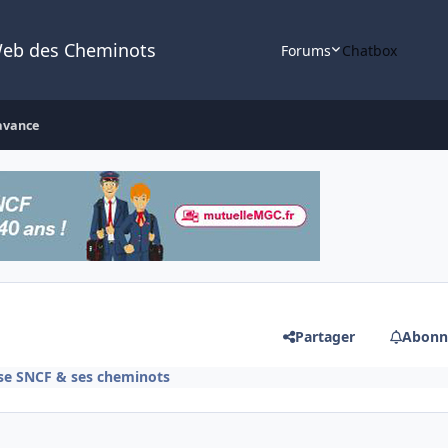
Web des Cheminots
Forums
Chatbox
avance
Partager
Abonn
ise SNCF & ses cheminots