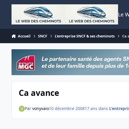
Aller au contenu
Le 
Accueil
SNCF
L'entreprise SNCF & ses cheminots
Ca 
Ca avance
Par
vonyvaio
10 décembre 2008
17 ans
dans
L'entrepr