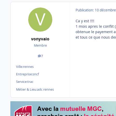
Publication:
10 décembre
Ca y est !!!!
1 mois apres le conflit
obtenue le payement a 
et tous ce que nous d
vonyvaio
Membre
7
messages
Ville:
rennes
Entreprise:
sncf
Service:
trac
Métier & Lieu:
adc rennes