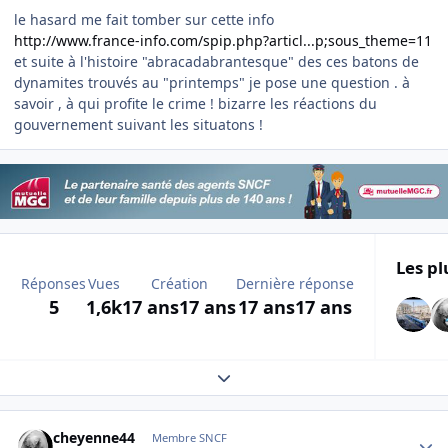
le hasard me fait tomber sur cette info
http://www.france-info.com/spip.php?articl...p;sous_theme=11
et suite à l'histoire "abracadabrantesque" des ces batons de
dynamites trouvés au "printemps" je pose une question . à
savoir , à qui profite le crime ! bizarre les réactions du
gouvernement suivant les situatons !
Les pl
Réponses
Vues
Création
Dernière réponse
5
1,6k
17 ans
17 ans
17 ans
17 ans
Expand topic overview
Author stats
cheyenne44
Membre SNCF