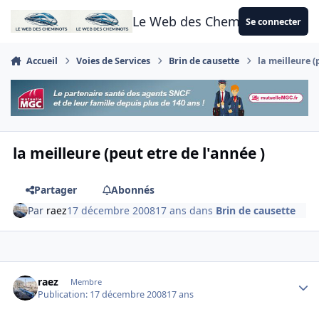
Aller au contenu
Le Web des Cheminots
Se connecter
Accueil
Voies de Services
Brin de causette
la meilleure (
la meilleure (peut etre de l'année )
Partager
Abonnés
Par
raez
17 décembre 2008
17 ans
dans
Brin de causette
Author stats
raez
Membre
Publication:
17 décembre 2008
17 ans