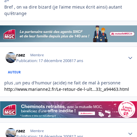
a+
Bref , on va dire bizard (je l'aime mieux écrit ainsi) autant
qu'étrange
Author stats
raez
Membre
Publication:
17 décembre 2008
17 ans
AUTEUR
plus ,un peu d'humour (acide) ne fait de mal à personne
http://www.marianne2.fr/Le-retour-de-l-ult...33;_a94463.html
Author stats
raez
Membre
Publication:
18 décembre 2008
17 ans