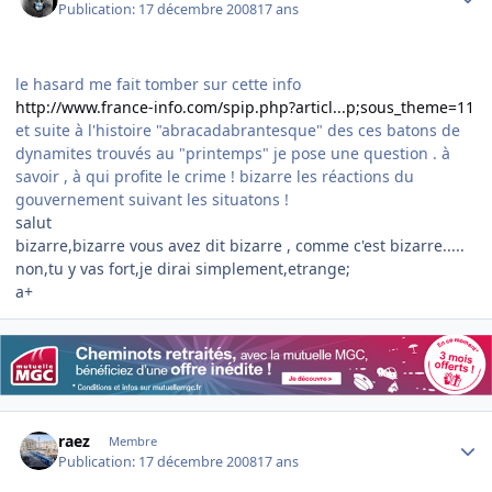
Publication:
17 décembre 2008
17 ans
le hasard me fait tomber sur cette info
http://www.france-info.com/spip.php?articl...p;sous_theme=11
et suite à l'histoire "abracadabrantesque" des ces batons de
dynamites trouvés au "printemps" je pose une question . à
savoir , à qui profite le crime ! bizarre les réactions du
gouvernement suivant les situatons !
salut
bizarre,bizarre vous avez dit bizarre , comme c'est bizarre.....
non,tu y vas fort,je dirai simplement,etrange;
a+
Author stats
raez
Membre
Publication:
17 décembre 2008
17 ans