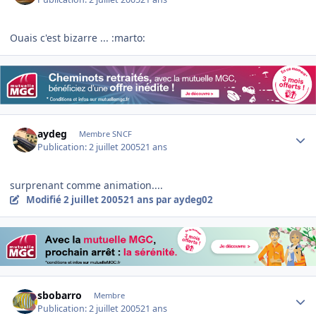
Ouais c'est bizarre ... :marto:
Author stats
aydeg
Membre SNCF
Publication:
2 juillet 2005
21 ans
surprenant comme animation....
Modifié
2 juillet 2005
21 ans
par aydeg02
Author stats
sbobarro
Membre
Publication:
2 juillet 2005
21 ans