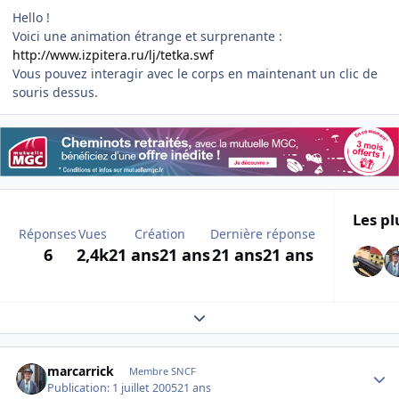
Hello !
Voici une animation étrange et surprenante :
http://www.izpitera.ru/lj/tetka.swf
Vous pouvez interagir avec le corps en maintenant un clic de
souris dessus.
Les pl
Réponses
Vues
Création
Dernière réponse
6
2,4k
21 ans
21 ans
21 ans
21 ans
Expand topic overview
Author stats
marcarrick
Membre SNCF
Publication:
1 juillet 2005
21 ans