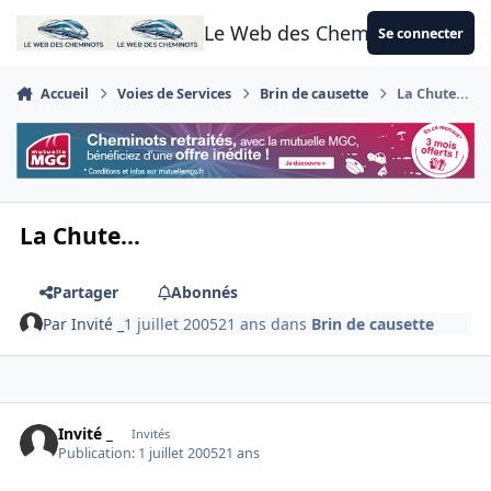
Aller au contenu
Le Web des Cheminots
Se connecter
Accueil
Voies de Services
Brin de causette
La Chute...
La Chute...
Partager
Abonnés
Par
Invité _
1 juillet 2005
21 ans
dans
Brin de causette
Invité _
Invités
Publication:
1 juillet 2005
21 ans