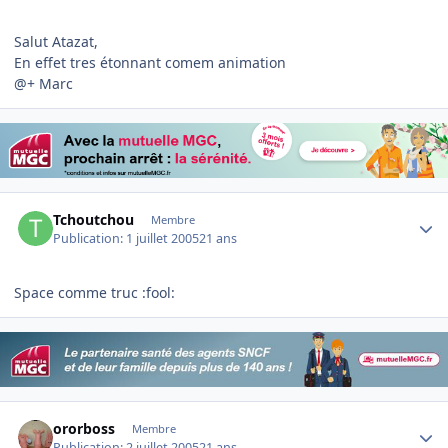
Salut Atazat,
En effet tres étonnant comem animation
@+ Marc
Author stats
Tchoutchou
Membre
Publication:
1 juillet 2005
21 ans
Space comme truc :fool:
Author stats
ororboss
Membre
Publication:
2 juillet 2005
21 ans