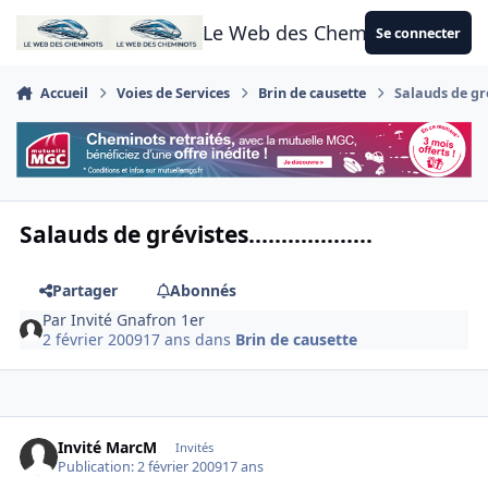
Aller au contenu
Le Web des Cheminots
Se connecter
Accueil
Voies de Services
Brin de causette
Salauds de grévi
Salauds de grévistes...................
Partager
Abonnés
Par
Invité Gnafron 1er
2 février 2009
17 ans
dans
Brin de causette
Invité MarcM
Invités
Publication:
2 février 2009
17 ans