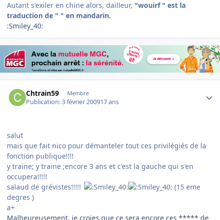
Autant s'exiler en chine alors, dailleur,
"wouirf " est la
traduction de "
" en mandarin.
:Smiley_40:
Author stats
Chtrain59
Membre
Publication:
3 février 2009
17 ans
salut
mais que fait nico pour démanteler tout ces privilégiés de la
fonction publique!!!!
y traine; y traine ;encore 3 ans et c'est la gauche qui s'en
occupera!!!!!
salaud de grévistes!!!!!
(15 eme
degres )
a+
Malheureusement, je croies que ce sera encore ces ***** de