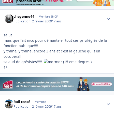
Author stats
cheyenne44
Membre SNCF
Publication:
2 février 2009
17 ans
salut
mais que fait nico pour démanteler tout ces privilégiés de la
fonction publique!!!!
y traine; y traine ;encore 3 ans et c'est la gauche qui s'en
occupera!!!!!
salaud de grévistes!!!!!
(15 eme degres )
a+
Author stats
Rail cassé
Membre
Publication:
2 février 2009
17 ans