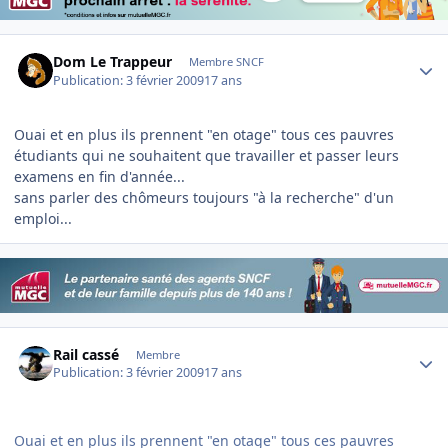
Author stats
Dom Le Trappeur
Membre SNCF
Publication:
3 février 2009
17 ans
Ouai et en plus ils prennent "en otage" tous ces pauvres
étudiants qui ne souhaitent que travailler et passer leurs
examens en fin d'année...
sans parler des chômeurs toujours "à la recherche" d'un
emploi...
Author stats
Rail cassé
Membre
Publication:
3 février 2009
17 ans
Ouai et en plus ils prennent "en otage" tous ces pauvres