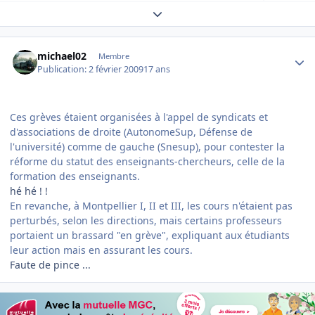
Expand topic overview
Author stats
michael02
Membre
Publication:
2 février 2009
17 ans
Ces grèves étaient organisées à l'appel de syndicats et
d'associations de droite (AutonomeSup, Défense de
l'université) comme de gauche (Snesup), pour contester la
réforme du statut des enseignants-chercheurs, celle de la
formation des enseignants.
hé hé ! !
En revanche, à Montpellier I, II et III, les cours n'étaient pas
perturbés, selon les directions, mais certains professeurs
portaient un brassard "en grève", expliquant aux étudiants
leur action mais en assurant les cours.
Faute de pince ...