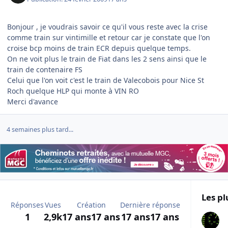
Bonjour , je voudrais savoir ce qu'il vous reste avec la crise
comme train sur vintimille et retour car je constate que l'on
croise bcp moins de train ECR depuis quelque temps.
On ne voit plus le train de Fiat dans les 2 sens ainsi que le
train de contenaire FS
Celui que l'on voit c'est le train de Valecobois pour Nice St
Roch quelque HLP qui monte à VIN RO
Merci d'avance
4 semaines plus tard...
Les pl
Réponses
Vues
Création
Dernière réponse
1
2,9k
17 ans
17 ans
17 ans
17 ans