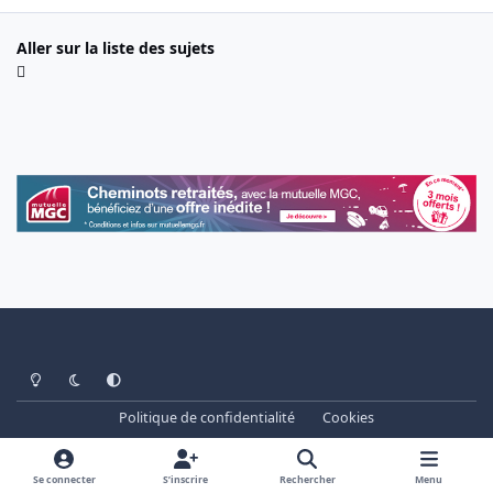
Aller sur la liste des sujets
Light Mode
Dark Mode
System Preference
Politique de confidentialité
Cookies
www.cheminots.net - Forum Libre depuis 2003
Powered by
Invision Community
Se connecter
S’inscrire
Rechercher
Menu