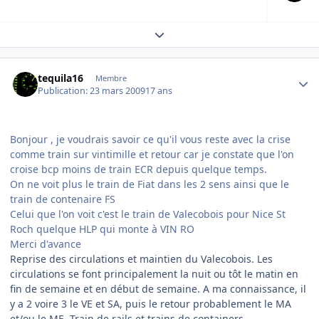
Expand topic overview
Author stats
tequila16
Membre
Publication:
23 mars 2009
17 ans
Bonjour , je voudrais savoir ce qu'il vous reste avec la crise
comme train sur vintimille et retour car je constate que l'on
croise bcp moins de train ECR depuis quelque temps.
On ne voit plus le train de Fiat dans les 2 sens ainsi que le
train de contenaire FS
Celui que l'on voit c'est le train de Valecobois pour Nice St
Roch quelque HLP qui monte à VIN RO
Merci d'avance
Reprise des circulations et maintien du Valecobois. Les
circulations se font principalement la nuit ou tôt le matin en
fin de semaine et en début de semaine. A ma connaissance, il
y a 2 voire 3 le VE et SA, puis le retour probablement le MA
et/ou le ME. Train de rails et trains de containers....