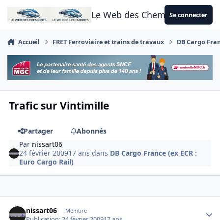
Aller au contenu
Le Web des Cheminots
Se connecter
Accueil
FRET Ferroviaire et trains de travaux
DB Cargo Franc
Trafic sur Vintimille
Partager
Abonnés
Par
nissart06
24 février 2009
17 ans
dans
DB Cargo France (ex ECR :
Euro Cargo Rail)
Author stats
nissart06
Membre
Publication:
24 février 2009
17 ans