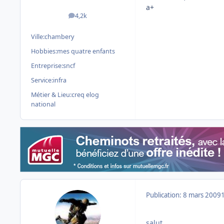
a+
4,2k
messages
Ville:
chambery
Hobbies:
mes quatre enfants
Entreprise:
sncf
Service:
infra
Métier & Lieu:
creq elog
national
Publication:
8 mars 2009
salut