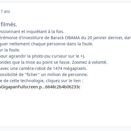
17 ans
 filmés.
ssionnant et inquiétant à la fois.
cérémonie d'investiture de Barack OBAMA du 20 janvier dernier, da
nguer nettement chaque personne dans la foule.
r la foule.
pour agrandir la photo (ou curseur sur le +).
ndes que la mise au point se fasse. Zoomez à volonté.
e avec une caméra-robot de 1474 mégapixels.
ossibilité de "ficher" un million de personne.
 de cette technologie, cliquez sur le lien :
ewGigapanFullscreen.p...6648c2b4b06233c