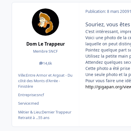
Publication:
8 mars 2009
Souriez, vous êtes
C'est intéressant, impre
Voici une photo de la 
laquelle on peut disti
Dom Le Trappeur
Pointez quelque part su
Membre SNCF
Utilisez la petite main 
Attendez quelques seco
14,6k
messages
Cette photo a été pris
Une seule photo et la p
Ville:
Entre Armor et Argoat - Du
Pour vous faire une idée
côté des Monts d'Arrée -
http://gigapan.org/vi
Finistère
Entreprise:
sncf
Service:
med
Métier & Lieu:
Dernier Trappeur
Retraité à ...55 ans