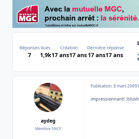
Réponses
Vues
Création
Dernière réponse
7
1,9k
17 ans
17 ans
17 ans
17 ans
Publication:
8 mars 2009
impressionnant! :blush
aydeg
Membre SNCF