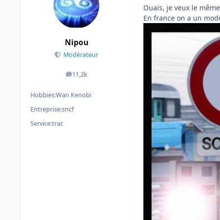
Ouais, je veux le mêm
En france on a un modél
Nipou
Modérateur
11,2k
messages
Hobbies:
Wan Kenobi
Entreprise:
sncf
Service:
trac