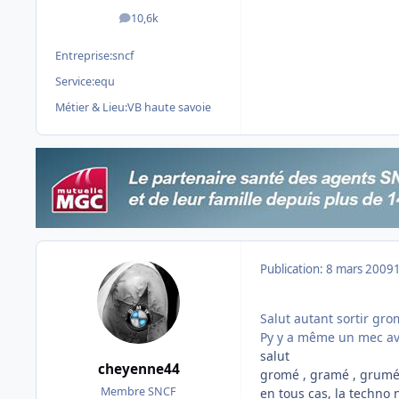
10,6k
messages
Entreprise:
sncf
Service:
equ
Métier & Lieu:
VB haute savoie
Publication:
8 mars 2009
Salut autant sortir gr
Py y a même un mec ave
salut
cheyenne44
gromé , gramé , grumé 
Membre SNCF
en tous cas, la techno n'