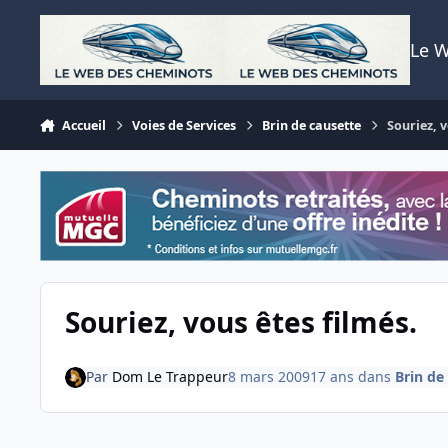
Aller au contenu
Le 
Accueil
Voies de Services
Brin de causette
Souriez, v
Souriez, vous êtes filmés.
Par
Dom Le Trappeur
8 mars 2009
17 ans
dans
Brin de