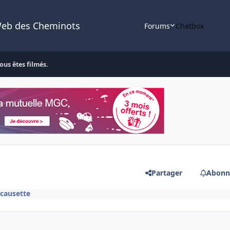
Web des Cheminots
Forums
Chatbox
ous êtes filmés.
Partager
Abonn
 causette