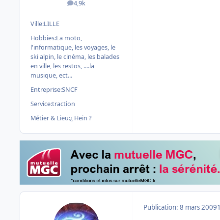
4,9k
messages
Ville:
LILLE
Hobbies:
La moto,
l'informatique, les voyages, le
ski alpin, le cinéma, les balades
en ville, les restos, ....la
musique, ect...
Entreprise:
SNCF
Service:
traction
Métier & Lieu:
¿ Hein ?
Publication:
8 mars 2009