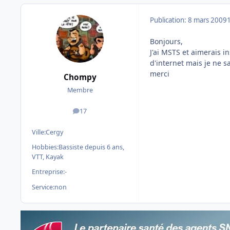
Publication:
8 mars 2009
Bonjours,
J'ai MSTS et aimerais i
d'internet mais je ne s
merci
Chompy
Membre
17
messages
Ville:
Cergy
Hobbies:
Bassiste depuis 6 ans,
VTT, Kayak
Entreprise:
-
Service:
non