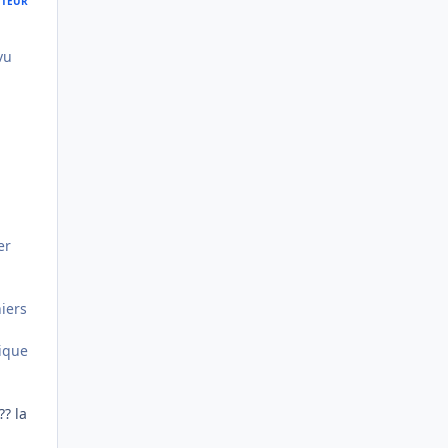
TEUR
vu
er
hiers
tique
?? la