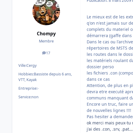
Publication:
8 mars 2009
Le mieux est de les ex
q'on n'est jamais sur de 
complets du materiel ou
Chompy
démarrera (gaffe dans 
Membre
Dans le cas ou l'archive
répertoires de MSTS de
17
les routes dans le dos
messages
les matériels roulant 
Ville:
Cergy
dossier perso
les fichiers .con (com
Hobbies:
Bassiste depuis 6 ans,
dans ce cas
VTT, Kayak
Attention, de plus en 
Entreprise:
-
devra etre executé apres
Service:
non
communs manquant dan
Encore un truc, faire 
de nouvelles lignes !!!!
Pas hesiter a demander 
ok merci mais peux-tu m
j'ai des .con, .srv, .pat