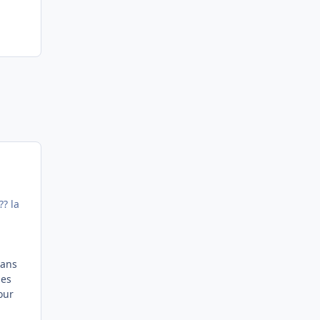
?? la
dans
les
our