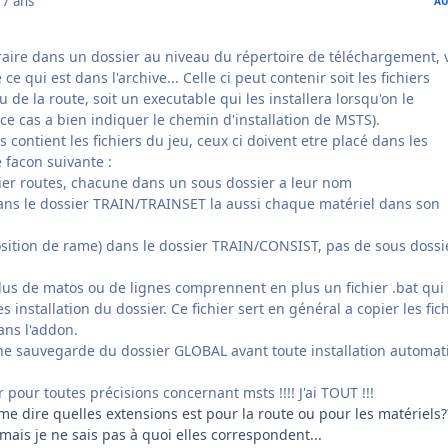
17 ans
AU
traire dans un dossier au niveau du répertoire de téléchargement, 
ce qui est dans l'archive... Celle ci peut contenir soit les fichiers
 de la route, soit un executable qui les installera lorsqu'on le
ce cas a bien indiquer le chemin d'installation de MSTS).
s contient les fichiers du jeu, ceux ci doivent etre placé dans les
 facon suivante :
sier routes, chacune dans un sous dossier a leur nom
dans le dossier TRAIN/TRAINSET la aussi chaque matériel dans son
position de rame) dans le dossier TRAIN/CONSIST, pas de sous dossi
plus de matos ou de lignes comprennent en plus un fichier .bat qui
 installation du dossier. Ce fichier sert en général a copier les fic
s l'addon.
une sauvegarde du dossier GLOBAL avant toute installation automa
pour toutes précisions concernant msts !!!! J'ai TOUT !!!
e dire quelles extensions est pour la route ou pour les matériels?
...mais je ne sais pas à quoi elles correspondent...