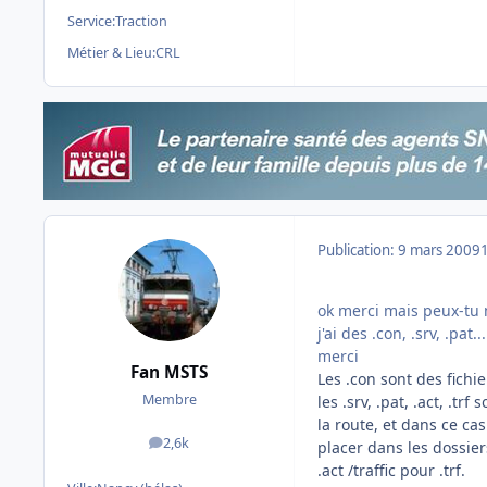
Service:
Traction
Métier & Lieu:
CRL
Publication:
9 mars 2009
ok merci mais peux-tu m
j'ai des .con, .srv, .pat
merci
Fan MSTS
Les .con sont des fich
Membre
les .srv, .pat, .act, .tr
la route, et dans ce cas
2,6k
placer dans les dossier
messages
.act /traffic pour .trf.