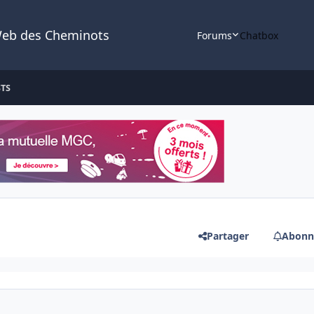
Web des Cheminots
Forums
Chatbox
STS
Partager
Abonn