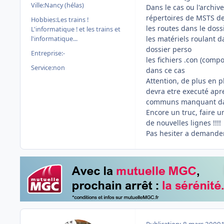
Ville:
Nancy (hélas)
Dans le cas ou l'archive
répertoires de MSTS de
Hobbies:
Les trains !
les routes dans le dos
L'informatique ! et les trains et
les matériels roulant 
l'informatique...
dossier perso
Entreprise:
-
les fichiers .con (com
Service:
non
dans ce cas
Attention, de plus en 
devra etre executé apres
communs manquant dan
Encore un truc, faire 
de nouvelles lignes !!!!
Pas hesiter a demander 