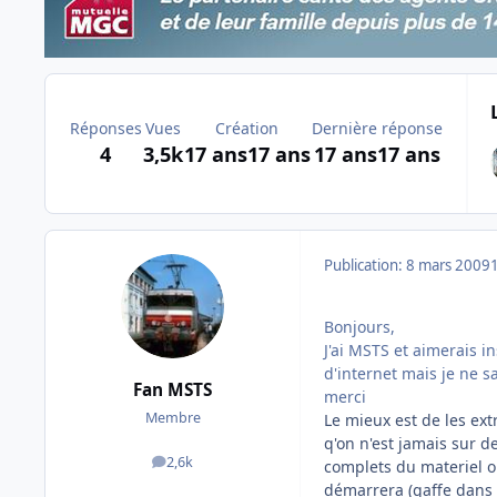
Réponses
Vues
Création
Dernière réponse
4
3,5k
17 ans
17 ans
17 ans
17 ans
Publication:
8 mars 2009
Bonjours,
J'ai MSTS et aimerais i
d'internet mais je ne s
Fan MSTS
merci
Membre
Le mieux est de les ex
q'on n'est jamais sur de 
2,6k
complets du materiel ou
messages
démarrera (gaffe dans 