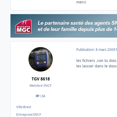
merci
Publication:
8 mars 2009
les fichiers .con tu doi
les laisser dans le doss
TGV 8618
Membre SNCF
1,6k
messages
Ville:
Brest
Entreprise:
SNCF