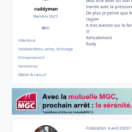
veut dire avoir un bon 
merde avec la pression 
ruddyman
De plus je pense que le
Membre SNCF
region
A tres bientot sur le f
97
messages
!!!
Amicalement
Ville:
Nord
Rudy
Hobbies:
Moto, echec, bricolage
Entreprise:
sncf
Service:
trac
Métier & Lieu:
crl
Publication:
4 avril 2009
1