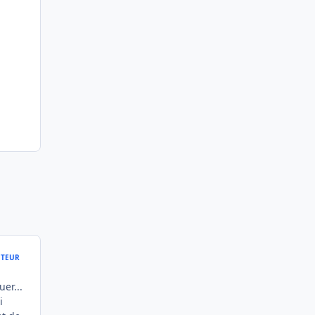
TEUR
er...
i