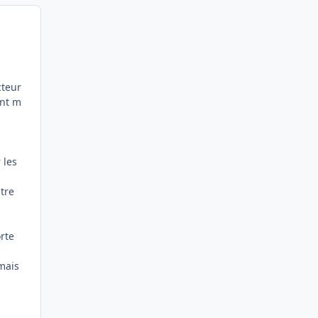
cteur
ent m
 les
tre
orte
 mais