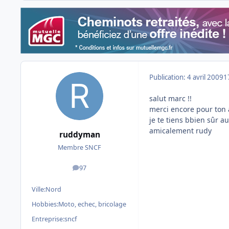
Publication:
4 avril 2009
1
salut marc !!
merci encore pour ton a
je te tiens bbien sûr au
amicalement rudy
ruddyman
Membre SNCF
97
messages
Ville:
Nord
Hobbies:
Moto, echec, bricolage
Entreprise:
sncf