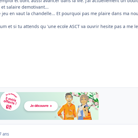
emploi et donc aussi avancer dans la vie. J'ai actuellement un boul
et salaire demotivant...
 jeu en vaut la chandelle... Et pourquoi pas me plaire dans ma nou
orum et si tu attends qu 'une ecole ASCT va ouvrir hesite pas a me le
7 ans