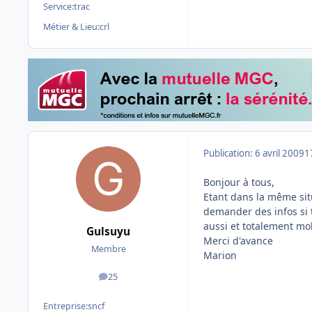
Service:
trac
Métier & Lieu:
crl
Publication:
6 avril 2009
1
Bonjour à tous,
Etant dans la même sit
demander des infos si 
aussi et totalement mob
Gulsuyu
Merci d'avance
Membre
Marion
25
messages
Entreprise:
sncf