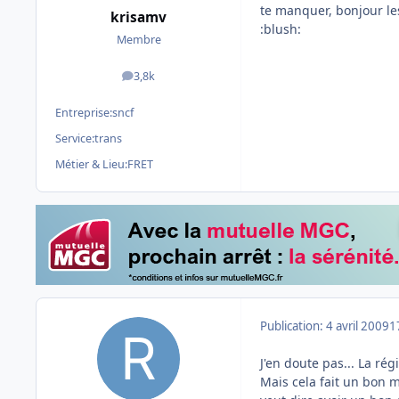
te manquer, bonjour le
krisamv
:blush:
Membre
3,8k
messages
Entreprise:
sncf
Service:
trans
Métier & Lieu:
FRET
Publication:
4 avril 2009
1
J'en doute pas... La ré
Mais cela fait un bon mo