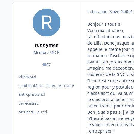
Publication:
3 avril 2009
1
Bonjour a tous !!!
Voila ma situation,
J'ai effectué tous mes 
de Lille. Donc jusque l
ruddyman
appelle le meme jour 
Membre SNCF
formation d'asct est sup
avant 1 an je suis bon a
97
messages
Imaginé ma deception...
couleurs de la SNCF.. snii
Ville:
Nord
Il me reste une autre 
Hobbies:
Moto, echec, bricolage
region pour y postuler
classe asct qui va ouvr
Entreprise:
sncf
Je suis pret a lacher ma
Service:
trac
où en france pour rentr
Bon je sais pas si j 'ai
Métier & Lieu:
crl
n'hesité pas a m'envoy
je vous remerci tous d 
l'entreprise!!!