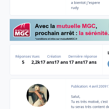
a bientot j"espere
rudy
Réponses
Vues
Création
Dernière réponse
5
2,2k
17 ans
17 ans
17 ans
17 ans
Publication:
4 avril 2009
1
Salut,
Tu es très motivé, c'est 
tu seras très content d