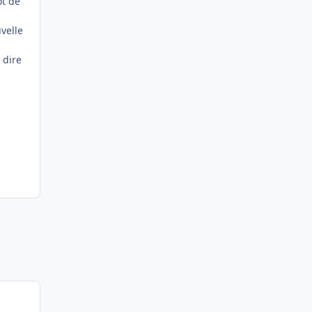
ot de
velle
 dire