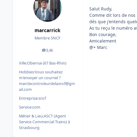
Salut Rudy,
Comme dit lors de nos
dès que j'entends quel
As tu reçu le numéro a
marcarrick
Bon courage,
Membre SNCF
Amicalement
@+ Marc
3,4k
messages
Ville:
Obernai (67 Bas-Rhin)
Hobbies:
Vous souhaitez
m'envoyer un courriel ?
marclecontroleurdelasncf@gm
ail.com
Entreprise:
sncf
Service:
com
Métier & Lieu:
ASCT (Agent
Service Commercial Trains) à
Strasbourg