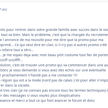
7 ans
tests pour rentrer dans votre grande famille avec succes dans le se
a tout va bien. Mais le probleme, c'est que la chargée du recrutem
de l annonce de ma reussite pour me dire que la promo pour ma
primé... Ce qui veut dire en clair, si il n'y pas d autres promo créé
 refaire tout a zéro...
 Je me voyais deja avec mon beau pitit costume tout fier de porter
iiff sniiiffff...
solution, c'est de trouver une promo qui va commencer dans une au
. Donc je vous demande si vous avez des echos sur une eventuelle
ir prochainement n'hesité pas a me contacter !!!!
 région qui est a la mode (nord pas de calais ) lol pour aller n'imp
er dans la societe.
 été tres clair (je ne connais pas encore tous les termes techniques)
er des messages si vous voulez plus d'explications
avance et merci a tout ce qui font avancer le forum et donc