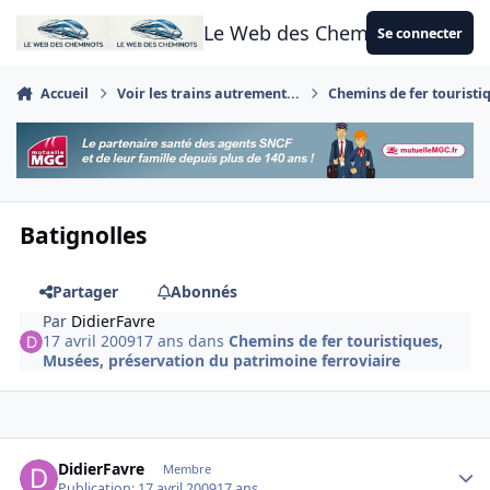
Aller au contenu
Le Web des Cheminots
Se connecter
Accueil
Voir les trains autrement...
Chemins de fer touristi
Batignolles
Partager
Abonnés
Par
DidierFavre
17 avril 2009
17 ans
dans
Chemins de fer touristiques,
Musées, préservation du patrimoine ferroviaire
Author stats
DidierFavre
Membre
Publication:
17 avril 2009
17 ans