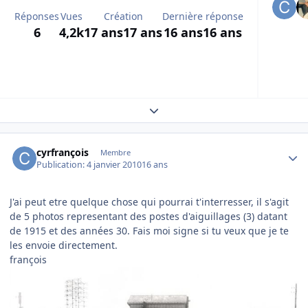
Réponses
Vues
Création
Dernière réponse
6
4,2k
17 ans
17 ans
16 ans
16 ans
Expand topic overview
Author stats
cyrfrançois
Membre
Publication:
4 janvier 2010
16 ans
J'ai peut etre quelque chose qui pourrai t'interresser, il s'agit
de 5 photos representant des postes d'aiguillages (3) datant
de 1915 et des années 30. Fais moi signe si tu veux que je te
les envoie directement.
françois