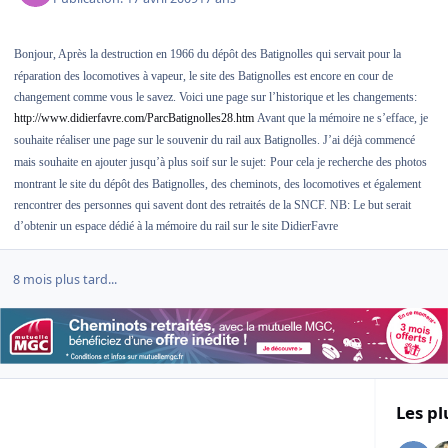
Bonjour,
Après la destruction en 1966 du dépôt des Batignolles qui servait pour la
réparation des locomotives à vapeur, le site des Batignolles est encore en cour de
changement comme vous le savez. Voici une page sur l’historique et les changements:
http://www.didierfavre.com/ParcBatignolles28.htm
Avant que la mémoire ne s’efface, je
souhaite réaliser une page sur le souvenir du rail aux Batignolles. J’ai déjà commencé
mais souhaite en ajouter jusqu’à plus soif sur le sujet:
Pour cela je recherche des photos
montrant le site du dépôt des Batignolles, des cheminots, des locomotives et également
rencontrer des personnes qui savent dont des retraités de la SNCF.
NB: Le but serait
d’obtenir un espace dédié à la mémoire du rail sur le site
DidierFavre
8 mois plus tard...
Les pl