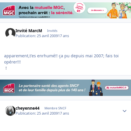
Invité MarcM
Invités
Publication:
25 avril 2009
17 ans
apparement,t'es enrhumé!! ça pu depuis mai 2007; fais toi
opérer!!!
!
Author stats
cheyenne44
Membre SNCF
Publication:
25 avril 2009
17 ans