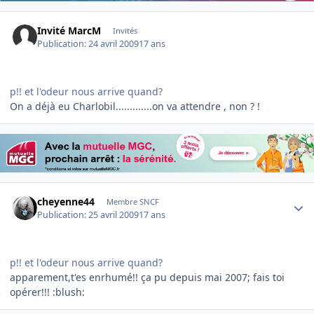
Invité MarcM
Invités
Publication:
24 avril 2009
17 ans
p!! et l'odeur nous arrive quand?
On a déjà eu Charlobil.............on va attendre , non ? !
Author stats
cheyenne44
Membre SNCF
Publication:
25 avril 2009
17 ans
p!! et l'odeur nous arrive quand?
apparement,t'es enrhumé!! ça pu depuis mai 2007; fais toi
opérer!!! :blush: