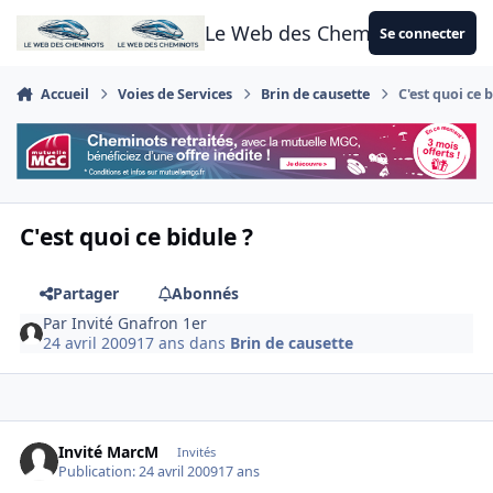
Aller au contenu
Le Web des Cheminots
Se connecter
Accueil
Voies de Services
Brin de causette
C'est quoi ce 
C'est quoi ce bidule ?
Partager
Abonnés
Par
Invité Gnafron 1er
24 avril 2009
17 ans
dans
Brin de causette
Invité MarcM
Invités
Publication:
24 avril 2009
17 ans