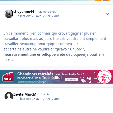
Author stats
cheyenne44
Membre SNCF
Publication:
25 avril 2009
17 ans
En ce moment , j'en connais qui croyait gagner plus en
travaillant plus mais aujourd'hui , ils voudraient simplement
travailler beaucoup pour gagner un peu ... !
et certains autre ne voudrait ""qu'avoir un job"",
heureusement,une envelloppe a été debloquée(je pouffe!!)
lotrela
Invité MarcM
Invités
Publication:
25 avril 2009
17 ans