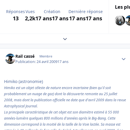
Les pl
Réponses
Vues
Création
Dernière réponse
13
2,2k
17 ans
17 ans
17 ans
17 ans
Expand topic overview
Author stats
Rail cassé
Membre
Publication:
24 avril 2009
17 ans
Himiko (astronomie
)
Himiko est un objet céleste de nature encore incertaine (bien qu'il soit
probablement un nuage de gaz) dont la découverte remonte au 25 juillet
2008, mais dont la publication officielle ne date que d'avril 2009 dans la revue
Astrophysical Journal.
La principale caractéristique de cet objet est son diamètre estimé à 55 000
années-lumière quelques 800 millions d'années après le Big-Bang. Cette
dimension correspond à la moitié de la taille de la Voie lactée. Sa masse est