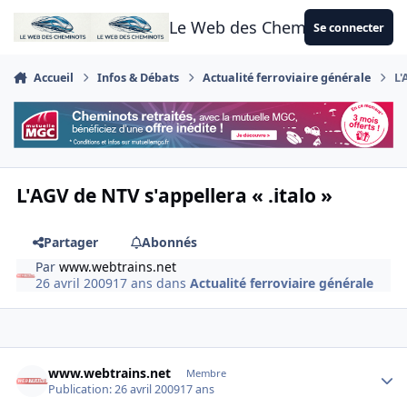
Aller au contenu
Le Web des Cheminots
Se connecter
Accueil
Infos & Débats
Actualité ferroviaire générale
L'
L'AGV de NTV s'appellera « .italo »
Partager
Abonnés
Par
www.webtrains.net
26 avril 2009
17 ans
dans
Actualité ferroviaire générale
Author stats
www.webtrains.net
Membre
Publication:
26 avril 2009
17 ans