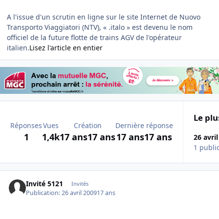
A l'issue d'un scrutin en ligne sur le site Internet de Nuovo
Transporto Viaggiatori (NTV), « .italo » est devenu le nom
officiel de la future flotte de trains AGV de l'opérateur
italien.
Lisez l'article en entier
Le plu
Réponses
Vues
Création
Dernière réponse
1
1,4k
17 ans
17 ans
17 ans
17 ans
26 avri
1 publi
Invité 5121
Invités
Publication:
26 avril 2009
17 ans