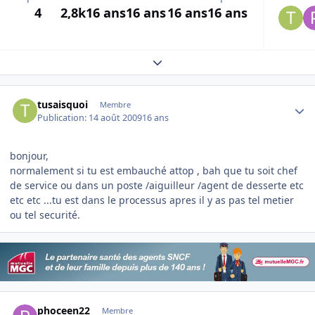
4
2,8k
16 ans
16 ans
16 ans
16 ans
Expand topic overview
Author stats
tusaisquoi
Membre
Publication:
14 août 2009
16 ans
bonjour,
normalement si tu est embauché attop , bah que tu soit chef
de service ou dans un poste /aiguilleur /agent de desserte etc
etc etc ...tu est dans le processus apres il y as pas tel metier
ou tel securité.
Author stats
phoceen22
Membre