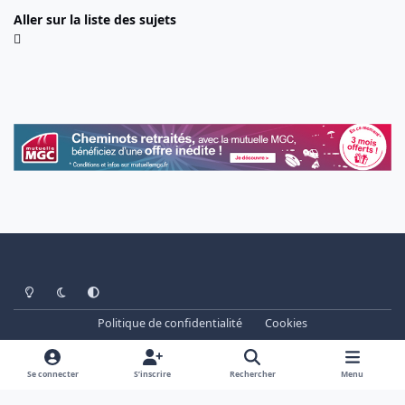
Aller sur la liste des sujets
Light Mode
Dark Mode
System Preference
Politique de confidentialité
Cookies
www.cheminots.net - Forum Libre depuis 2003
Powered by
Invision Community
Se connecter
S’inscrire
Rechercher
Menu