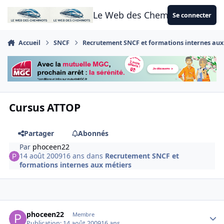
Aller au contenu
Le Web des Cheminots
Se connecter
Accueil
SNCF
Recrutement SNCF et formations internes aux
Cursus ATTOP
Partager
Abonnés
Par
phoceen22
14 août 2009
16 ans
dans
Recrutement SNCF et
formations internes aux métiers
Author stats
phoceen22
Membre
Publication:
14 août 2009
16 ans