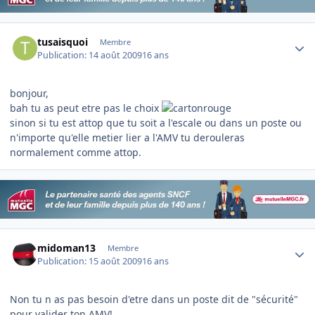
Author stats
tusaisquoi
Membre
Publication:
14 août 2009
16 ans
bonjour,
bah tu as peut etre pas le choix
sinon si tu est attop que tu soit a l'escale ou dans un poste ou
n'importe qu'elle metier lier a l'AMV tu derouleras
normalement comme attop.
Author stats
midoman13
Membre
Publication:
15 août 2009
16 ans
Non tu n as pas besoin d'etre dans un poste dit de "sécurité"
pour valider ton AMV!