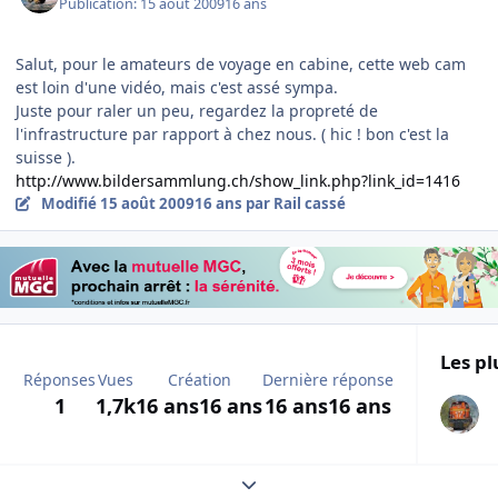
Publication:
15 août 2009
16 ans
Salut, pour le amateurs de voyage en cabine, cette web cam
est loin d'une vidéo, mais c'est assé sympa.
Juste pour raler un peu, regardez la propreté de
l'infrastructure par rapport à chez nous. ( hic ! bon c'est la
suisse ).
http://www.bildersammlung.ch/show_link.php?link_id=1416
Modifié
15 août 2009
16 ans
par Rail cassé
Les pl
Réponses
Vues
Création
Dernière réponse
1
1,7k
16 ans
16 ans
16 ans
16 ans
Expand topic overview