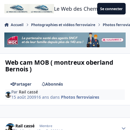
Aller au contenu
Le Web des Cheminots
Se connecter
Accueil
Photographies et vidéos ferroviaire
Photos ferrovi
Web cam MOB ( montreux oberland
Bernois )
Partager
Abonnés
Par
Rail cassé
15 août 2009
16 ans
dans
Photos ferroviaires
Author stats
Rail cassé
Membre