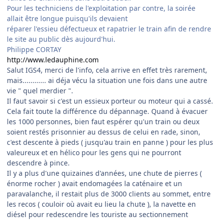
Pour les techniciens de l'exploitation par contre, la soirée
allait être longue puisqu'ils devaient
réparer l'essieu défectueux et rapatrier le train afin de rendre
le site au public dès aujourd'hui.
Philippe CORTAY
http://www.ledauphine.com
Salut IGS4, merci de l'info, cela arrive en effet très rarement,
mais............ ai déja vécu la situation une fois dans une autre
vie " quel merdier ".
Il faut savoir si c'est un essieux porteur ou moteur qui a cassé.
Cela fait toute la différence du dépannage. Quand à évacuer
les 1000 personnes, bien faut espérer qu'un train ou deux
soient restés prisonnier au dessus de celui en rade, sinon,
c'est descente à pieds ( jusqu'au train en panne ) pour les plus
valeureux et en hélico pour les gens qui ne pourront
descendre à pince.
Il y a plus d'une quizaines d'années, une chute de pierres (
énorme rocher ) avait endomagées la caténaire et un
paravalanche, il restait plus de 3000 clients au sommet, entre
les recos ( couloir où avait eu lieu la chute ), la navette en
diésel pour redescendre les touriste au sectionnement