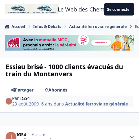
Aller au contenu
Le Web des Cheminots
Se connecter
Accueil
Infos & Débats
Actualité ferroviaire générale
Es
Essieu brisé - 1000 clients évacués du
train du Montenvers
Partager
Abonnés
Par
IGS4
23 août 2009
16 ans
dans
Actualité ferroviaire générale
Author stats
IGS4
Membre