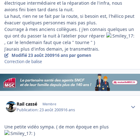
électrique intermédiaire et la réparation de l'infra, nous
avions fini bien tard dans la nuit.
La haut, rien ne se fait par la route, si besoin est, l'hélico peut
évacuer quelques personnes mais pas plus.
Courrage à mes anciens collègues. ( j'en connais quelques un
qui ont du passer la nuit à l'atelier pour réparer
, car le lendemain faut que cela " tourne " )
J'aurais plus d'infos demain, je transmettrais.
Modifié
23 août 2009
16 ans
par gomen
Correction de balise
Author stats
Rail cassé
Membre
Publication:
23 août 2009
16 ans
Une petite vidéo sympa. ( de mon époque en plus
)