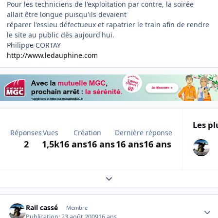
Pour les techniciens de l'exploitation par contre, la soirée
allait être longue puisqu'ils devaient
réparer l'essieu défectueux et rapatrier le train afin de rendre
le site au public dès aujourd'hui.
Philippe CORTAY
http://www.ledauphine.com
Les pl
Réponses
Vues
Création
Dernière réponse
2
1,5k
16 ans
16 ans
16 ans
16 ans
Expand topic overview
Author stats
Rail cassé
Membre
Publication:
23 août 2009
16 ans