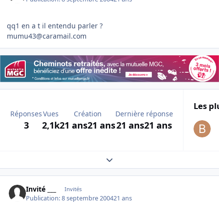
qq1 en a t il entendu parler ?
mumu43@caramail.com
Les pl
Réponses
Vues
Création
Dernière réponse
3
2,1k
21 ans
21 ans
21 ans
21 ans
Expand topic overview
Invité ___
Invités
Publication:
8 septembre 2004
21 ans