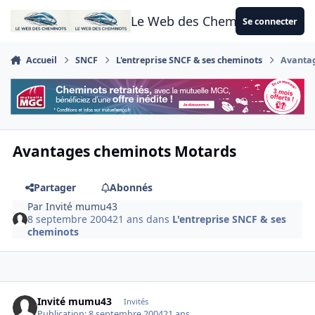
Aller au contenu
Le Web des Cheminots
Se connecter
Accueil
SNCF
L'entreprise SNCF & ses cheminots
Avanta
Avantages cheminots Motards
Partager
Abonnés
Par
Invité mumu43
8 septembre 2004
21 ans
dans
L'entreprise SNCF & ses
cheminots
Invité mumu43
Invités
Publication:
8 septembre 2004
21 ans