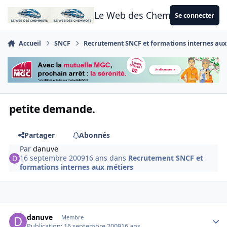
Aller au contenu
Le Web des Cheminots
Se connecter
Accueil
SNCF
Recrutement SNCF et formations internes aux
petite demande.
Partager
Abonnés
Par
danuve
16 septembre 2009
16 ans
dans
Recrutement SNCF et
formations internes aux métiers
Author stats
danuve
Membre
Publication:
16 septembre 2009
16 ans