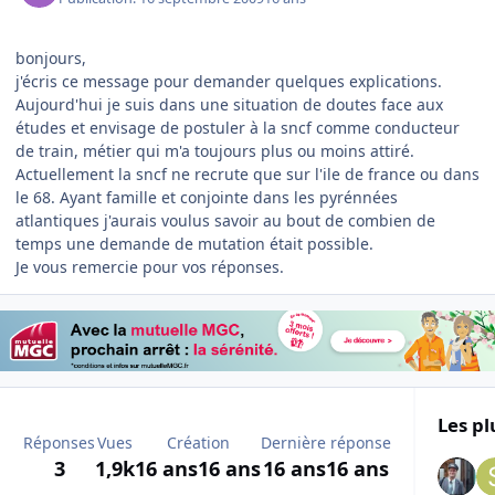
bonjours,
j'écris ce message pour demander quelques explications.
Aujourd'hui je suis dans une situation de doutes face aux
études et envisage de postuler à la sncf comme conducteur
de train, métier qui m'a toujours plus ou moins attiré.
Actuellement la sncf ne recrute que sur l'ile de france ou dans
le 68. Ayant famille et conjointe dans les pyrénnées
atlantiques j'aurais voulus savoir au bout de combien de
temps une demande de mutation était possible.
Je vous remercie pour vos réponses.
Les pl
Réponses
Vues
Création
Dernière réponse
3
1,9k
16 ans
16 ans
16 ans
16 ans