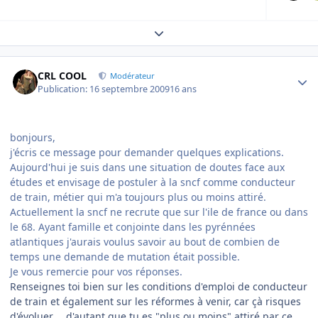
Expand topic overview
Author stats
CRL COOL
Modérateur
Publication:
16 septembre 2009
16 ans
bonjours,
j'écris ce message pour demander quelques explications.
Aujourd'hui je suis dans une situation de doutes face aux
études et envisage de postuler à la sncf comme conducteur
de train, métier qui m'a toujours plus ou moins attiré.
Actuellement la sncf ne recrute que sur l'ile de france ou dans
le 68. Ayant famille et conjointe dans les pyrénnées
atlantiques j'aurais voulus savoir au bout de combien de
temps une demande de mutation était possible.
Je vous remercie pour vos réponses.
Renseignes toi bien sur les conditions d'emploi de conducteur
de train et également sur les réformes à venir, car çà risques
d'évoluer.... d'autant que tu es "plus ou moins" attiré par ce