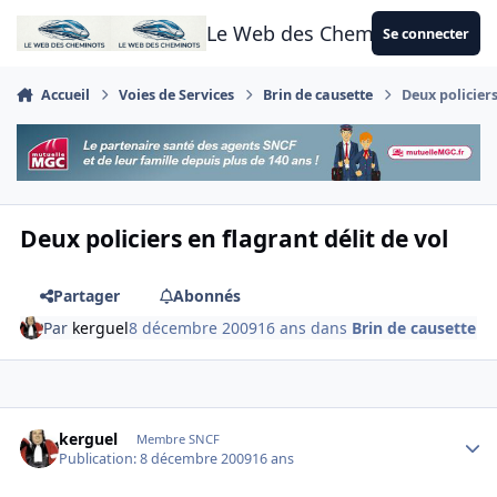
Aller au contenu
Le Web des Cheminots
Se connecter
Accueil
Voies de Services
Brin de causette
Deux policiers
Deux policiers en flagrant délit de vol
Partager
Abonnés
Par
kerguel
8 décembre 2009
16 ans
dans
Brin de causette
Author stats
kerguel
Membre SNCF
Publication:
8 décembre 2009
16 ans