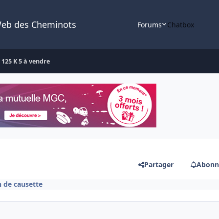
Web des Cheminots
Forums
Chatbox
125 K 5 à vendre
Partager
Abonn
n de causette