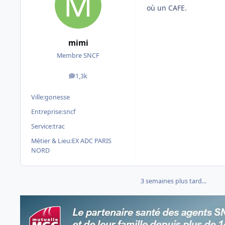
où un CAFE.
mimi
Membre SNCF
1,3k
messages
Ville:
gonesse
Entreprise:
sncf
Service:
trac
Métier & Lieu:
EX ADC PARIS
NORD
3 semaines plus tard...