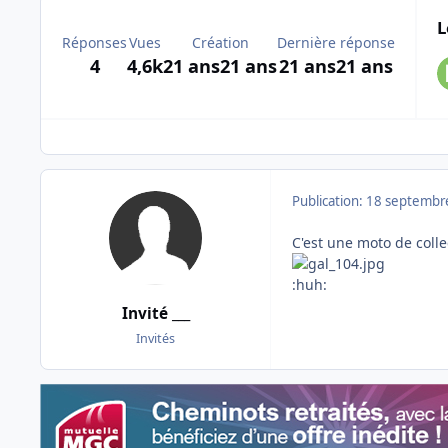
L
Réponses
Vues
Création
Dernière réponse
4
4,6k
21 ans
21 ans
21 ans
21 ans
Publication:
18 septembr
C'est une moto de colle
:huh:
Invité ___
Invités