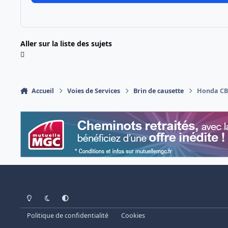
Aller sur la liste des sujets
Accueil
Voies de Services
Brin de causette
Honda CB 
Light Mode
Dark Mode
System Preference
Politique de confidentialité
Cookies