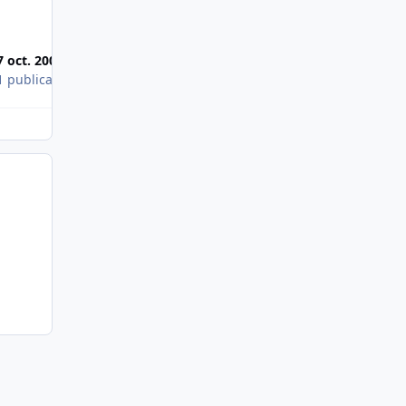
Images publiées
7 oct. 2004
1 publication