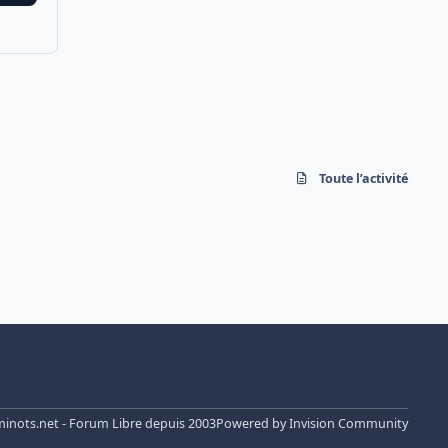
Toute l’activité
nots.net - Forum Libre depuis 2003
Powered by
Invision Community