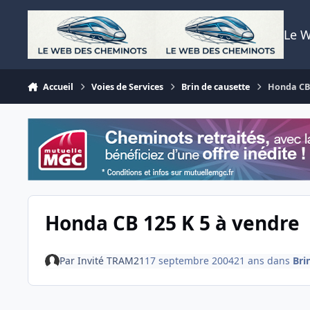
Aller au contenu
Le 
Accueil
Voies de Services
Brin de causette
Honda CB 
Honda CB 125 K 5 à vendre
Par
Invité TRAM21
17 septembre 2004
21 ans
dans
Bri