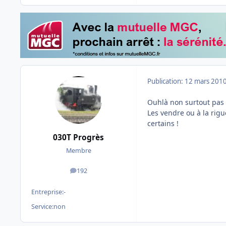
Publication:
12 mars 201
Ouhlà non surtout pas le
Les vendre ou à la rig
certains !
030T Progrès
Membre
192
messages
Entreprise:
-
Service:
non