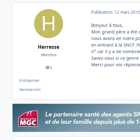
Publication:
12 mars 201
Bonjour à tous,
Mon grand père a été c
nous avons en notre pos
en entrant à la SNCF. 
Herresse
n° car il y a de nombre
Membre
Savez-vous si ce genre 
Merci pour vos répons
3
messages
Entreprise:
-
Service:
non