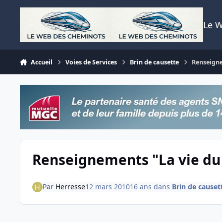
Aller au contenu
Le 
Accueil
Voies de Services
Brin de causette
Renseigne
Renseignements "La vie du 
Par
Herresse
12 mars 2010
16 ans
dans
Brin de causet