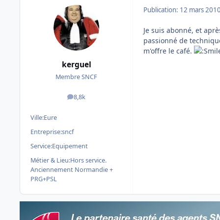
Publication:
12 mars 201
Je suis abonné, et aprè
passionné de technique p
m'offre le café.
kerguel
Membre SNCF
8,8k
messages
Ville:
Eure
Entreprise:
sncf
Service:
Equipement
Métier & Lieu:
Hors service.
Anciennement Normandie +
PRG+PSL