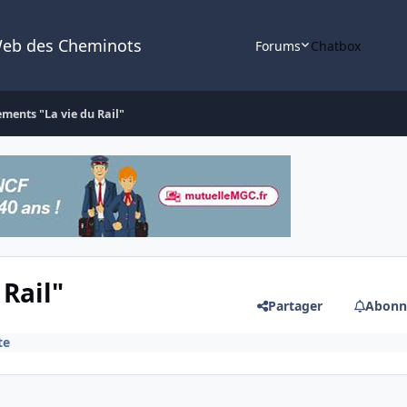
Web des Cheminots
Forums
Chatbox
ments "La vie du Rail"
Rail"
Partager
Abonn
te