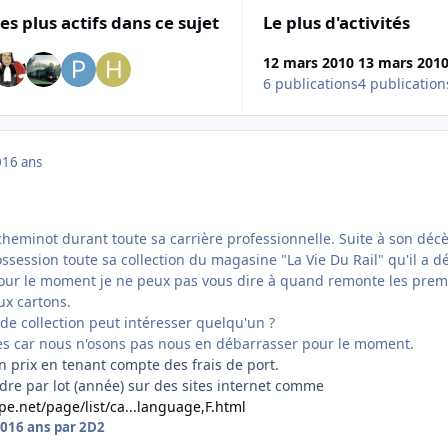
es plus actifs dans ce sujet
Le plus d'activités
12 mars 2010
13 mars 201
6 publications
4 publication
0
16 ans
heminot durant toute sa carrière professionnelle. Suite à son décè
session toute sa collection du magasine "La Vie Du Rail" qu'il a d
Pour le moment je ne peux pas vous dire à quand remonte les prem
ux cartons.
de collection peut intéresser quelqu'un ?
es car nous n'osons pas nous en débarrasser pour le moment.
un prix en tenant compte des frais de port.
dre par lot (année) sur des sites internet comme
pe.net/page/list/ca...language,F.html
10
16 ans
par 2D2