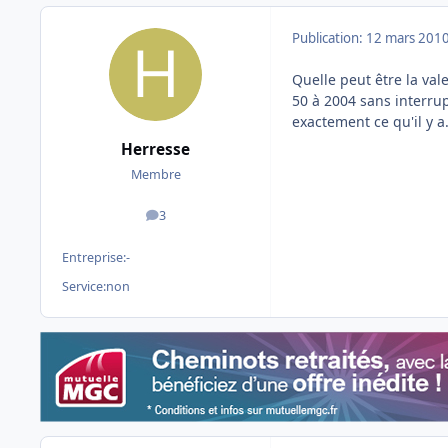
Publication:
12 mars 201
Quelle peut être la val
50 à 2004 sans interrup
exactement ce qu'il y a
Herresse
Membre
3
messages
Entreprise:
-
Service:
non