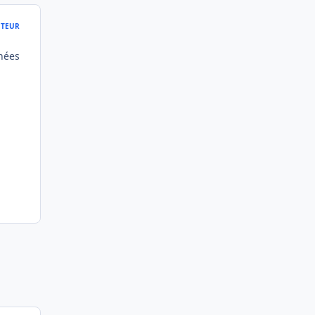
TEUR
nnées