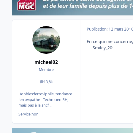
Publication:
12 mars 201
En ce qui me concerne,
... :Smiley_20:
michael02
Membre
13,8k
messages
Hobbies:
ferroviphile, tendance
ferrovipathe - Technicien RH,
mais pas à la sncf ...
Service:
non