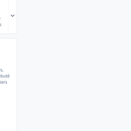
Expand topic overview
0
s
s,
ébuté
iers