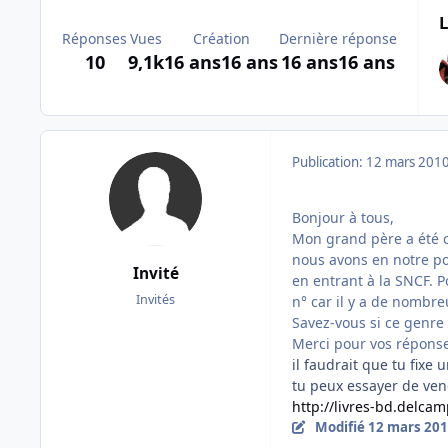
L
Réponses
Vues
Création
Dernière réponse
10
9,1k
16 ans
16 ans
16 ans
16 ans
Publication:
12 mars 201
Bonjour à tous,
Mon grand père a été c
nous avons en notre pos
Invité
en entrant à la SNCF. 
Invités
n° car il y a de nombre
Savez-vous si ce genre 
Merci pour vos répons
il faudrait que tu fixe 
tu peux essayer de ven
http://livres-bd.delcam
Modifié
12 mars 20