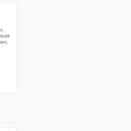
s,
ébuté
iers