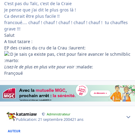
C'est pas du Talc, c'est de la Craie
Je pense que j'ai dit le plus gros là !
Ca devrait être plus facile !!
francoué.... chauf ! chauf ! chauf ! chauf ! chauf ! tu chauffes
grave !!!
Salut
A tout tazare :
EP des craies du cru de la Crau :laurent:
Je sais ça existe pas, c'est pour faire avancer le schmilblic
:marto:
Lisez-le de plus en plus vite pour voir
:malade:
Françoué
Author stats
katamiaw
Administrateur
Publication:
21 septembre 2004
21 ans
AUTEUR