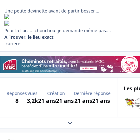
Une petite devinette avant de partir bosser....
Pour la Loc.... :chouchou: je demande même pas....
A Trouver: le lieu exact
:cariere:
Les pl
Réponses
Vues
Création
Dernière réponse
8
3,2k
21 ans
21 ans
21 ans
21 ans
Expand topic overview
Author stats