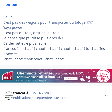
AUTEUR
Salut,
C'est pas des wagons pour transporter du talc ça ????
Yaya power !
C'est pas du Talc, c'est de la Craie
Je pense que j'ai dit le plus gros là !
Ca devrait être plus facile !!
francoué.... chauf ! chauf ! chauf ! chauf ! chauf ! tu chauffes
grave !!!
:chof: :chof: :chof: :chof: :chof: :chof:
Author stats
francoué
Membre SNCF
Publication:
21 septembre 2004
21 ans