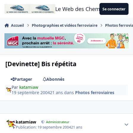
Aller au contenu
Le Web des Cheminots
Se connecter
Accueil
Photographies et vidéos ferroviaire
Photos ferrovi
[Devinette] Bis répétita
Partager
Abonnés
Par
katamiaw
19 septembre 2004
21 ans
dans
Photos ferroviaires
Author stats
katamiaw
Administrateur
Publication:
19 septembre 2004
21 ans