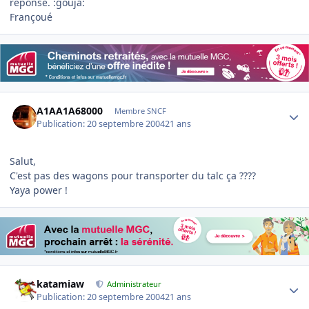
réponse. :gouja:
Françoué
Author stats
A1AA1A68000
Membre SNCF
Publication:
20 septembre 2004
21 ans
Salut,
C'est pas des wagons pour transporter du talc ça ????
Yaya power !
Author stats
katamiaw
Administrateur
Publication:
20 septembre 2004
21 ans