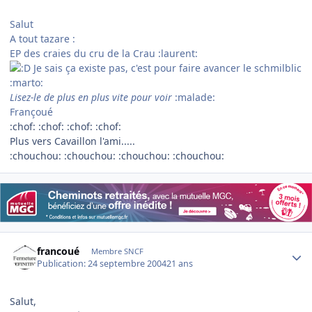
Salut
A tout tazare :
EP des craies du cru de la Crau :laurent:
Je sais ça existe pas, c'est pour faire avancer le schmilblic
:marto:
Lisez-le de plus en plus vite pour voir
:malade:
Françoué
:chof: :chof: :chof: :chof:
Plus vers Cavaillon l'ami.....
:chouchou: :chouchou: :chouchou: :chouchou:
Author stats
francoué
Membre SNCF
Publication:
24 septembre 2004
21 ans
Salut,