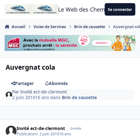
Aller au contenu
Le Web des Cheminots
Se connecter
Accueil
Voies de Services
Brin de causette
Auvergnat co
Auvergnat cola
Partager
Abonnés
Par
Invité ect-de-clermont
2 juin 2010
16 ans
dans
Brin de causette
Invité ect-de-clermont
Invités
Publication:
2 juin 2010
16 ans