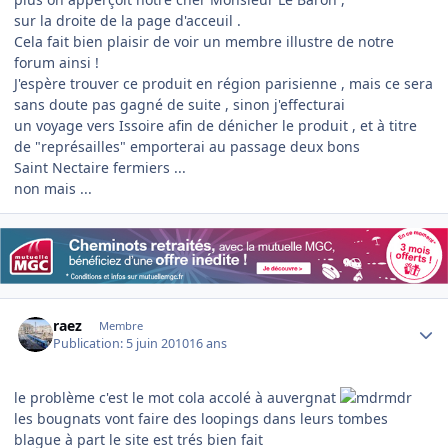
sur la droite de la page d'acceuil .
Cela fait bien plaisir de voir un membre illustre de notre
forum ainsi !
J'espère trouver ce produit en région parisienne , mais ce sera
sans doute pas gagné de suite , sinon j'effecturai
un voyage vers Issoire afin de dénicher le produit , et à titre
de "représailles" emporterai au passage deux bons
Saint Nectaire fermiers ...
non mais ...
Author stats
raez
Membre
Publication:
5 juin 2010
16 ans
le problème c'est le mot cola accolé à auvergnat
les bougnats vont faire des loopings dans leurs tombes
blague à part le site est trés bien fait