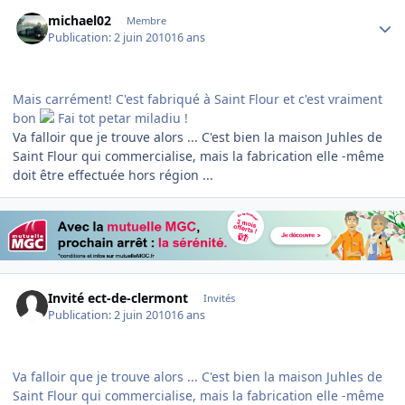
Author stats
michael02
Membre
Publication:
2 juin 2010
16 ans
Mais carrément! C'est fabriqué à Saint Flour et c'est vraiment
bon
Fai tot petar miladiu !
Va falloir que je trouve alors ... C'est bien la maison Juhles de
Saint Flour qui commercialise, mais la fabrication elle -même
doit être effectuée hors région ...
Invité ect-de-clermont
Invités
Publication:
2 juin 2010
16 ans
Va falloir que je trouve alors ... C'est bien la maison Juhles de
Saint Flour qui commercialise, mais la fabrication elle -même