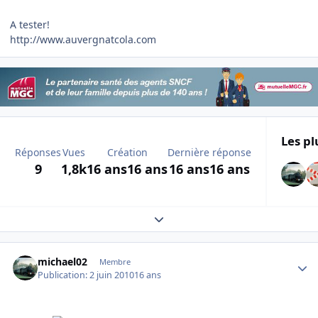
A tester!
http://www.auvergnatcola.com
Les pl
Réponses
Vues
Création
Dernière réponse
9
1,8k
16 ans
16 ans
16 ans
16 ans
Expand topic overview
Author stats
michael02
Membre
Publication:
2 juin 2010
16 ans