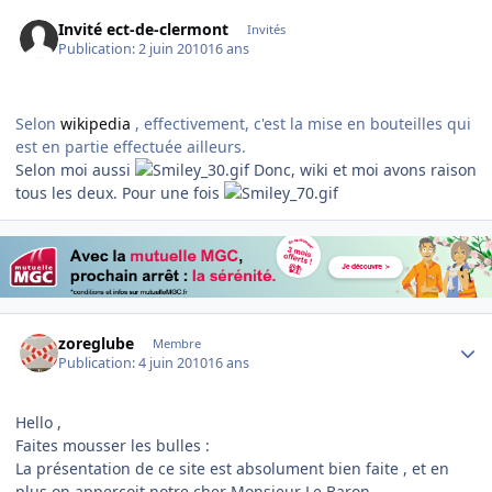
Invité ect-de-clermont
Invités
Publication:
2 juin 2010
16 ans
Selon
wikipedia
, effectivement, c'est la mise en bouteilles qui
est en partie effectuée ailleurs.
Selon moi aussi
Donc, wiki et moi avons raison
tous les deux. Pour une fois
Author stats
zoreglube
Membre
Publication:
4 juin 2010
16 ans
Hello ,
Faites mousser les bulles :
La présentation de ce site est absolument bien faite , et en
plus on apperçoit notre cher Monsieur Le Baron ,