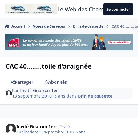
Aller au contenu
Le Web des Cheminots
Se connecter
Accueil
Voies de Services
Brin de causette
CAC 40........t
CAC 40........toile d'araignée
Partager
Abonnés
Par
Invité Gnafron 1er
13 septembre 2010
15 ans
dans
Brin de causette
Invité Gnafron 1er
Invités
Publication:
13 septembre 2010
15 ans