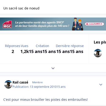
Un sacré sac de noeud
Les pl
Réponses
Vues
Création
Dernière réponse
2
1,2k
15 ans
15 ans
15 ans
15 ans
Expand topic overview
Author stats
Rail cassé
Membre
Publication:
13 septembre 2010
15 ans
C'est pour mieux brouiller les pistes des embrouilles!