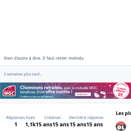
Rien d'autre à dire. Il faut rester motivés.
3 semaines plus tard...
Les pl
Réponses
Vues
Création
Dernière réponse
1
1,1k
15 ans
15 ans
15 ans
15 ans