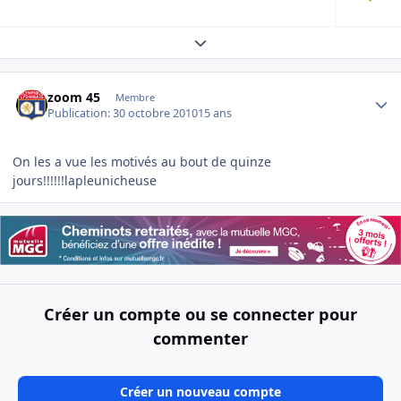
Expand topic overview
Author stats
zoom 45
Membre
Publication:
30 octobre 2010
15 ans
On les a vue les motivés au bout de quinze
jours!!!!!!lapleunicheuse
Créer un compte ou se connecter pour
commenter
Créer un nouveau compte