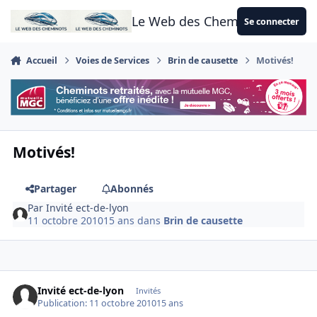
Aller au contenu
Le Web des Cheminots
Se connecter
Accueil
Voies de Services
Brin de causette
Motivés!
Motivés!
Partager
Abonnés
Par
Invité ect-de-lyon
11 octobre 2010
15 ans
dans
Brin de causette
Invité ect-de-lyon
Invités
Publication:
11 octobre 2010
15 ans