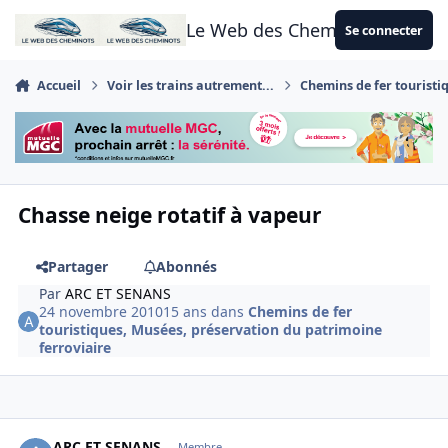
Aller au contenu
Le Web des Cheminots
Se connecter
Accueil
Voir les trains autrement...
Chemins de fer touristi
Chasse neige rotatif à vapeur
Partager
Abonnés
Par
ARC ET SENANS
24 novembre 2010
15 ans
dans
Chemins de fer
touristiques, Musées, préservation du patrimoine
ferroviaire
Author stats
ARC ET SENANS
Membre