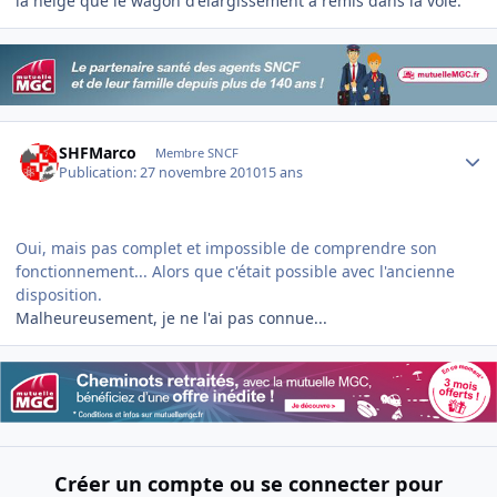
la neige que le wagon d'élargissement a remis dans la voie.
Author stats
SHFMarco
Membre SNCF
Publication:
27 novembre 2010
15 ans
Oui, mais pas complet et impossible de comprendre son
fonctionnement... Alors que c'était possible avec l'ancienne
disposition.
Malheureusement, je ne l'ai pas connue...
Créer un compte ou se connecter pour