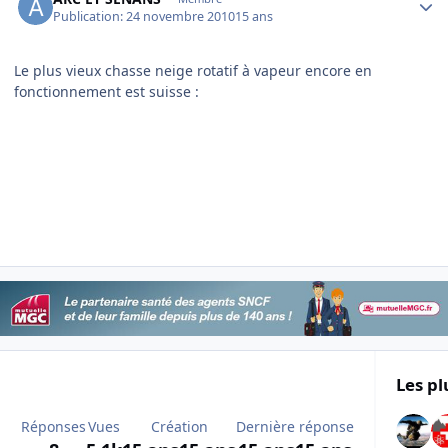
Publication:
24 novembre 2010
15 ans
Le plus vieux chasse neige rotatif à vapeur encore en
fonctionnement est suisse :
Les pl
Réponses
Vues
Création
Dernière réponse