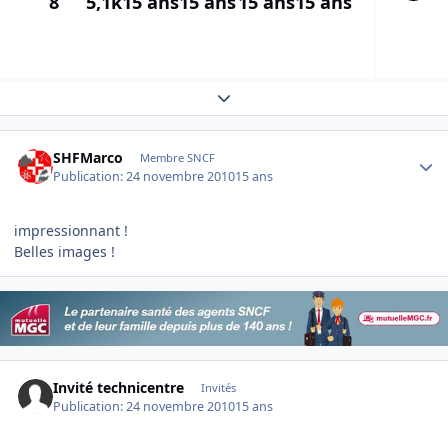
8
5,1k
15 ans
15 ans
15 ans
15 ans
Expand topic overview
Author stats
SHFMarco
Membre SNCF
Publication:
24 novembre 2010
15 ans
impressionnant !
Belles images !
Invité technicentre
Invités
Publication:
24 novembre 2010
15 ans