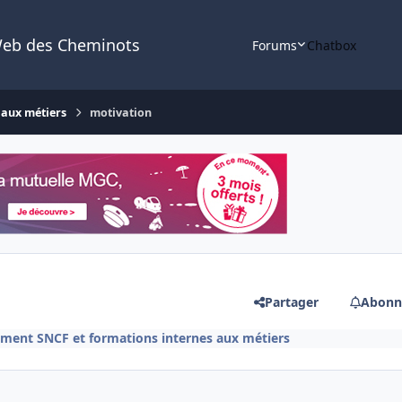
Web des Cheminots
Forums
Chatbox
 aux métiers
motivation
Partager
Abonn
ment SNCF et formations internes aux métiers