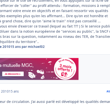
posé sur le site de recrutement, en vous appuyant sur la fiche de
efforcer de "coller" au profil attendu : formation, missions à rempli
ormant votre envie en objectifs et en faisant ressortir vos qualités
des exemples plus qu'en les affirmant... Dire qu'on est honnête et
à grand chose, dire qu'on "aime le train" n'est pas conseillé ...
ous envie d'exercer ce travail (lequel au fait ??? ) Si le service publi
 diluer dans la notion européenne de "services au public", la SNCF 
les bras sur la question, notamment au niveau des TER, de Transilie
équilibre du territoire"..
e 2010
15 ans
par michael02
 2010
15 ans
AU
teur de circulation. J'ai aussi parlé est développé les qualités dem