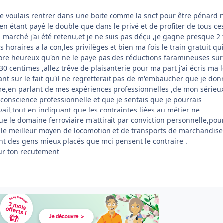
e je voulais rentrer dans une boite comme la sncf pour être pénard 
,en étant payé le double que dans le privé et de profiter de tous ce
 marché j'ai été retenu,et je ne suis pas déçu ,je gagne presque 2 
 horaires a la con,les privilèges et bien ma fois le train gratuit qu
core heureux qu'on ne le paye pas des réductions faramineuses sur
30 centimes ,allez trêve de plaisanterie pour ma part j'ai écris ma l
ant sur le fait qu'il ne regretterait pas de m'embaucher que je don
e,en parlant de mes expériences professionnelles ,de mon sérieux
conscience professionnelle et que je sentais que je pourrais
ail,tout en indiquant que les contraintes liées au métier ne
que le domaine ferroviaire m'attirait par conviction personnelle,po
st le meilleur moyen de locomotion et de transports de marchandise
t des gens mieux placés que moi pensent le contraire .
ur ton recutement