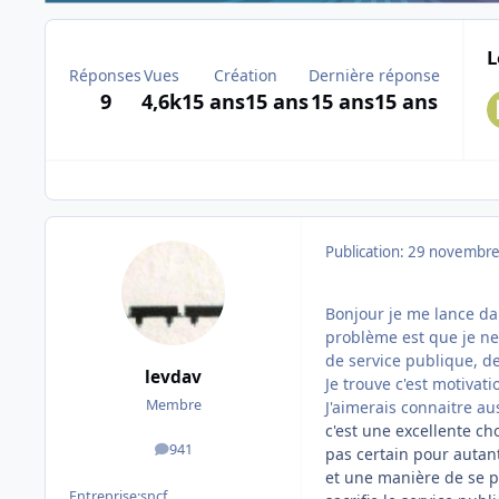
L
Réponses
Vues
Création
Dernière réponse
9
4,6k
15 ans
15 ans
15 ans
15 ans
Publication:
29 novembre
Bonjour je me lance da
problème est que je ne 
de service publique, de
levdav
Je trouve c'est motivati
Membre
J'aimerais connaitre a
c'est une excellente cho
941
pas certain pour autant
messages
et une manière de se p
Entreprise:
sncf