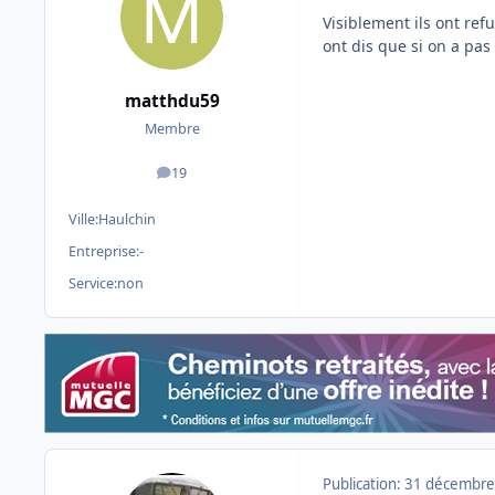
Visiblement ils ont ref
ont dis que si on a pas
matthdu59
Membre
19
messages
Ville:
Haulchin
Entreprise:
-
Service:
non
Publication:
31 décembre