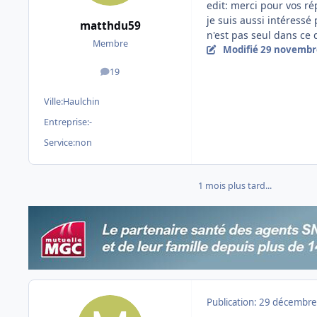
edit: merci pour vos r
je suis aussi intéressé
matthdu59
n'est pas seul dans ce
Membre
Modifié
29 novembr
19
messages
Ville:
Haulchin
Entreprise:
-
Service:
non
1 mois plus tard...
Publication:
29 décembre