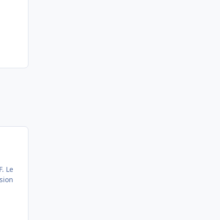
. Le
ssion