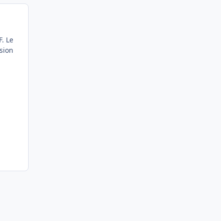
. Le
ssion