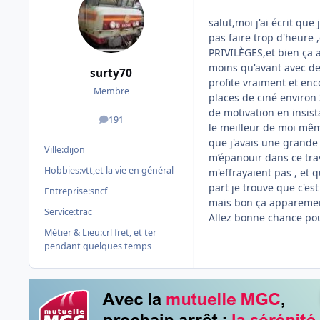
salut,moi j'ai écrit qu
pas faire trop d'heure 
PRIVILÈGES,et bien ça a
moins qu'avant avec des
surty70
profite vraiment et en
Membre
places de ciné environ 
de motivation en insist
191
messages
le meilleur de moi mêm
que j'avais une grande 
Ville:
dijon
m’épanouir dans ce trav
Hobbies:
vtt,et la vie en général
m'effrayaient pas , et 
part je trouve que c'e
Entreprise:
sncf
mais bon ça apparemen
Service:
trac
Allez bonne chance po
Métier & Lieu:
crl fret, et ter
pendant quelques temps