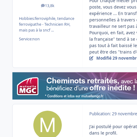
Pour chaque métier pro
13,8k
poste, vous devez vous 
messages
expérience ... En transf
Hobbies:
ferroviphile, tendance
personnelles à travers 
ferrovipathe - Technicien RH,
travailleur ne sert pas 
mais pas à la sncf ...
Pourquoi, en fait, avez v
la française" tend à se
Service:
non
pas tout à fait baissé 
peut être des "trains d'
Modifié
29 novembr
Publication:
29 novembre
J'ai postulé pour opéra
dans le profil.