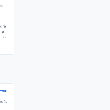
r,
c "à
n'a
n et
TEUR
andés