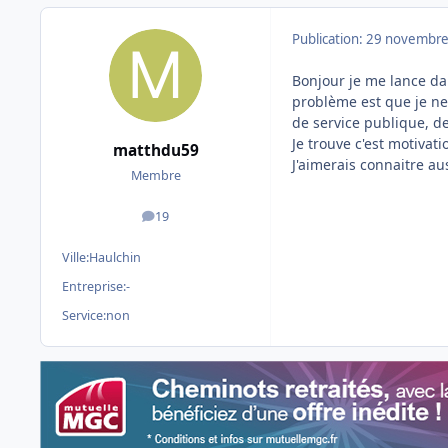
Publication:
29 novembre
Bonjour je me lance da
problème est que je ne 
de service publique, de
Je trouve c'est motivati
matthdu59
J'aimerais connaitre a
Membre
19
messages
Ville:
Haulchin
Entreprise:
-
Service:
non