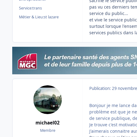
sacrifie le service publi
pas vu ces derniers te
Service:
trans
service du public...
Métier & Lieu:
st lazare
et vive le service publ
surtout lorsque l'ensem
services publics dans l
Publication:
29 novembre
Bonjour je me lance da
problème est que je ne 
de service publique, de
michael02
Je trouve c'est motivat
Membre
J'aimerais connaitre a