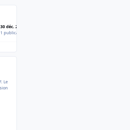
30 déc. 2010
s
1 publication
. Le
ssion