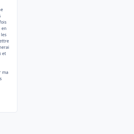
ne
s
fois
i en
 les
ettre
nerai
 et
ur ma
s