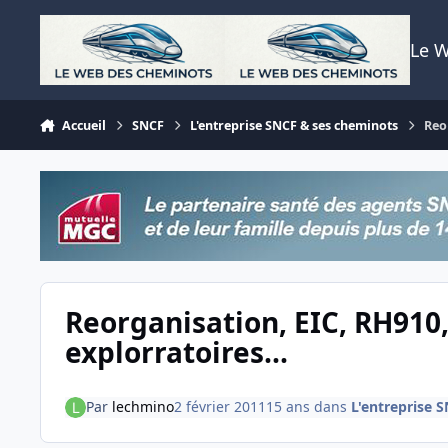
Aller au contenu
Le 
Accueil
SNCF
L'entreprise SNCF & ses cheminots
Reo
Reorganisation, EIC, RH910
explorratoires...
Par
lechmino
2 février 2011
15 ans
dans
L'entreprise 