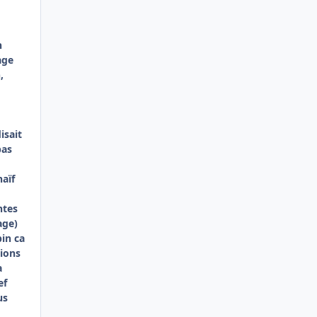
n
age
,
isait
pas
naïf
ntes
age)
in ca
tions
a
ef
us