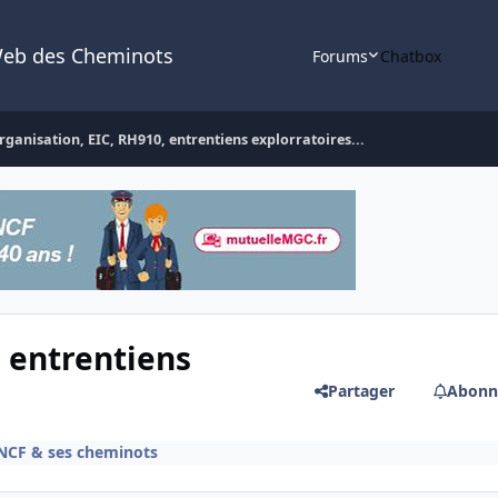
Web des Cheminots
Forums
Chatbox
rganisation, EIC, RH910, entrentiens explorratoires...
, entrentiens
Partager
Abonn
SNCF & ses cheminots