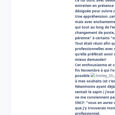
Ce fut donc avec beau
entretien en présence 
désignée pour suivre c
Une appréhension ,cer
mais avec enchantemen
qui tout au long de l'
changement de poste,.
pérenne" à certains "s
Tout était réuni afin 
professionnelles avec 
qu'elle préférait avoir 
mieux demander!
Cet enthousiasme et ce
fin Novembre à qui l'o
possible
à mes souhaits (et c'es
Néanmoins ayant déjà 
sentait le sapin ) j'os
ne me conviennent pas.
SNCF: "vous en aurez u
que j'y trouverais mon
professionnel.