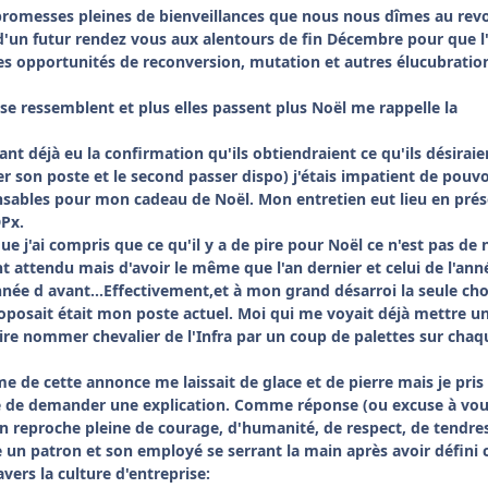
promesses pleines de bienveillances que nous nous dîmes au revo
'un futur rendez vous aux alentours de fin Décembre pour que l
es opportunités de reconversion, mutation et autres élucubratio
se ressemblent et plus elles passent plus Noël me rappelle la
t déjà eu la confirmation qu'ils obtiendraient ce qu'ils désiraien
r son poste et le second passer dispo) j'étais impatient de pouvo
sables pour mon cadeau de Noël. Mon entretien eut lieu en pré
Px.
e j'ai compris que ce qu'il y a de pire pour Noël ce n'est pas de 
nt attendu mais d'avoir le même que l'an dernier et celui de l'ann
'année d avant...Effectivement,et à mon grand désarroi la seule ch
oposait était mon poste actuel. Moi qui me voyait déjà mettre u
ire nommer chevalier de l'Infra par un coup de palettes sur chaq
me de cette annonce me laissait de glace et de pierre mais je pris
é de demander une explication. Comme réponse (ou excuse à vou
à un reproche pleine de courage, d'humanité, de respect, de tendre
 un patron et son employé se serrant la main après avoir défini 
avers la culture d'entreprise: