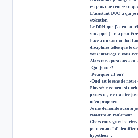
est plus que remise en que
L'assistant DUO à qui je 
exécution.
Le DRH que j'ai eu au tél
son appel (il n'a peut-êt
Face à un cas qui doit fa
disciplines telles que le 
vous interroge si vous avez
Alors mes questions sont 
-Qui je suis?
-Pourquoi vit-on?
-Quel est le sens de notre
Plus sérieusement si quelq
processus, c'est à dire jus
m'en proposer.
Je me demande aussi si je 
remettre en roulement.
Chers courageux lectrices 
permettant "
d'identifier
hypothèse".