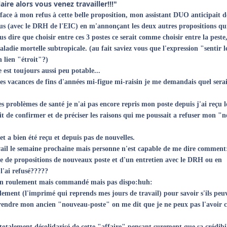
ire alors vous venez travailler!!!"
 face à mon refus à cette belle proposition, mon assistant DUO anticipait d
ous (avec le DRH de l'EIC) en m'annonçant les deux autres propositions q
s dire que choisir entre ces 3 postes ce serait comme choisir entre la peste,
ladie mortelle subtropicale. (au fait saviez vous que l'expression "sentir l
 lien "étroit"?)
e est toujours aussi peu potable...
es vacances de fins d'années mi-figue mi-raisin je me demandais quel serai
problèmes de santé je n'ai pas encore repris mon poste depuis j'ai reçu l
 de confirmer et de préciser les raisons qui me poussait a refuser mon "n
 et a bien été reçu et depuis pas de nouvelles.
vail le semaine prochaine mais personne n'est capable de me dire comment
nte de propositions de nouveaux poste et d'un entretien avec le DRH ou en
l'ai refusé?????
 en roulement mais commandé mais pas dispo:huh:
ment (l'imprimé qui reprends mes jours de travail) pour savoir s'ils peu
rendre mon ancien "nouveau-poste" on me dit que je ne peux pas l'avoir c
t totalement désolidarisé de cette "affaire" pensant surement que sa crédibi