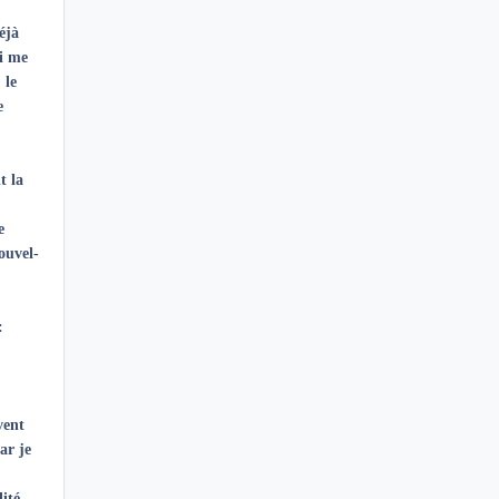
éjà
ui me
 le
e
t la
e
ouvel-
:
vent
ar je
lité