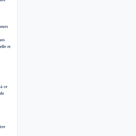
jours
nes
elle et
 à ce
 de
tre