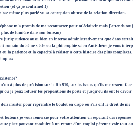
stion (et ça je confirme!!!)
n'ose même plus parlé vu sa conception obtuse de la relation direction-
éphone m'a promis de me recontacter pour m'éclaircir mais j'attends tou
re plus de lumière dans son bureau)
ire jurisprudence aussi bien en interne administrativement que dans certai
droit romain du 3éme siècle ou la philosophie selon Antisthéne je vous interp
 eu la patience et la capacité à résister à cette histoire des plus complexes.
simples:
 existence?
u'un à plus de précision sur le Rh 910, sur les issues qu'ils me restent face
qu'où je peux refuser les propositions de poste et jusqu'où ils ont le devoir
dois insister pour reprendre le boulot en dispo ou s'ils ont le droit de me
et lecteurs je vous remercie pour votre attention en espérant des réponses
 toute piste pouvant conduire à un retour d'un emploi pérenne voir tout au