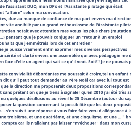
coup d'appréhension néanmoins maitrisée que j'envisageais cet
de l'assistant DUO, mon DPx et l'Assistante pilotage qui était
et "affaire" selon ma convocation.
tes, due au manque de confiance de ma part envers ma directio
t vite annihilé par un grand enthousiasme de l'Assistante pilot
entretien notait avec attention mes vœux les plus chers (mutation
..) pensant que je pouvais conjuguer un "retour à un emploi
ouhaits que j'emmétrais lors de cet entretien"
que je puisse vraiment enfin exprimer mes diverses perspectives
sincérité et clarté envers une assemblée qui avec pédagogie me d
en face d'elle un agent qui sait ce qu'il veut. Soit!!! Je ne pouvais 
tte convivialité débordantes me poussait à croire,tel un enfant 
n dit qu'il peut tout demander au Père Noël car avec lui tout est
, que la direction me proposerait deux propositions corresponda
t sans prétention que je tiens à signaler qu'en 2010 j'ai été très s
eu quelques désillusions au réveil le 25 Décembre (autour du sap
ai poser la question concernant la possibilité que les deux proposi
...s'en suivit une réponse à vous faire faire vœu d'allégeance à l
ne troisième, et une quatrième, et une cinquième, et une ... " br
 compte car ils n'allaient pas laisser "m'échouer" dans mon curs