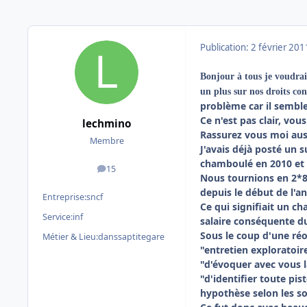
Publication:
2 février 201
Bonjour à tous je voudrai
un plus sur nos droit
problème car il semble
Ce n'est pas clair, vou
lechmino
Rassurez vous moi auss
Membre
J'avais déjà posté un 
chamboulé en 2010 et vo
15
messages
Nous tournions en 2*8 
depuis le début de l'an
Entreprise:
sncf
Ce qui signifiait un c
Service:
inf
salaire conséquente du
Sous le coup d'une réo
Métier & Lieu:
danssaptitegare
"entretien exploratoire"
"d'évoquer avec vous l
"d'identifier toute pi
hypothèse selon les s