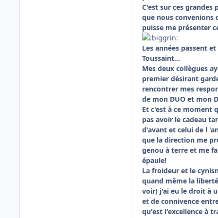
C'est sur ces grandes 
que nous convenions d
puisse me présenter c
Les années passent et 
Toussaint...
Mes deux collègues ayan
premier désirant garde
rencontrer mes respon
de mon DUO et mon D
Et c'est à ce moment qu
pas avoir le cadeau ta
d'avant et celui de l 
que la direction me pr
genou à terre et me fa
épaule!
La froideur et le cynis
quand même la libert
voir) j'ai eu le droit 
et de connivence entre
qu'est l'excellence à tr