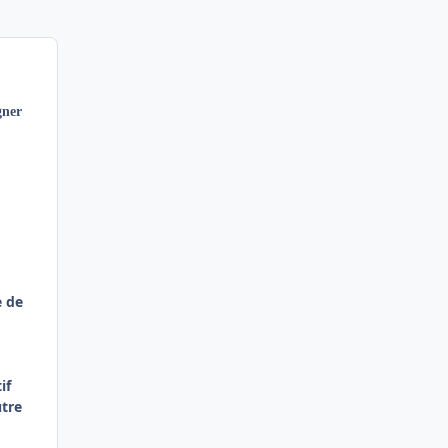
gner
e de
if
utre