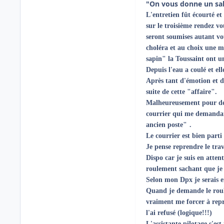
"On vous donne un sala
L'entretien fût écourté et
sur le troisième rendez v
seront soumises autant vou
choléra et au choix une ma
sapin" la Toussaint ont un
Depuis l'eau a coulé et ell
Après tant d'émotion et d
suite de cette "affaire".
Malheureusement pour des 
courrier qui me demandait
ancien poste"
.
Le courrier est bien parti
Je pense reprendre le tra
Dispo car je suis en atte
roulement sachant que je 
Selon mon Dpx je serais
Quand je demande le roule
vraiment me forcer à rep
l'ai refusé (logique!!!)
L'assistante pilotage s'es