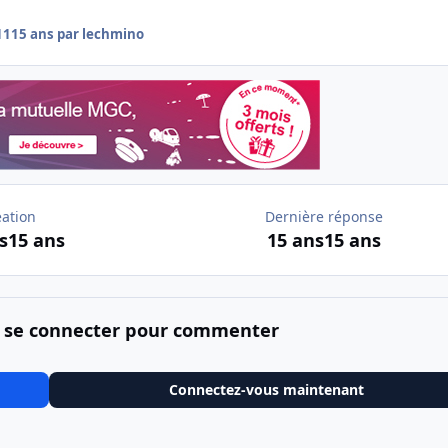
11
15 ans
par lechmino
éation
Dernière réponse
s
15 ans
15 ans
15 ans
 se connecter pour commenter
Connectez-vous maintenant