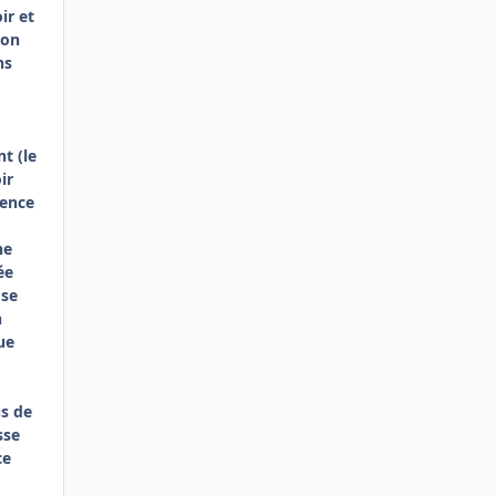
ir et
'on
ns
t (le
ir
sence
ne
ée
ose
n
ue
s de
sse
ce