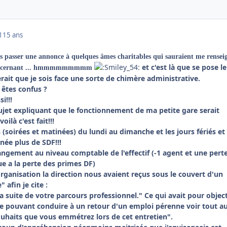
1
15 ans
s passer une annonce à quelques âmes charitables qui sauraient me rensei
et c'est là que se pose le
s concernant ... hmmmmmmmmm
rait que je sois face une sorte de chimère administrative.
s êtes confus ?
i!!!
sujet expliquant que le fonctionnement de ma petite gare serait
ilà c'est fait!!!
(soirées et matinées) du lundi au dimanche et les jours fériés et
née plus de SDF!!!
hangement au niveau comptable de l'effectif (-1 agent et une pert
e a la perte des primes DF)
rganisation la direction nous avaient reçus sous le couvert d'un
 afin je cite :
a suite de votre parcours professionnel." Ce qui avait pour object
ste pouvant conduire à un retour d'un emploi pérenne voir tout a
ouhaits que vous emmétrez lors de cet entretien".