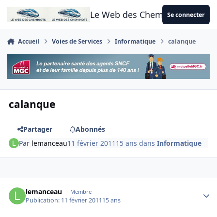
Aller au contenu
Le Web des Cheminots
Se connecter
Accueil
Voies de Services
Informatique
calanque
calanque
Partager
Abonnés
Par
lemanceau
11 février 2011
15 ans
dans
Informatique
Author stats
lemanceau
Membre
Publication:
11 février 2011
15 ans