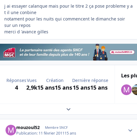
j ai essayer calanque mais pour le titre 2 ça pose probleme y a
t il une conbine
notament pour les nuits qui commencent le dimanche soir
sur un repos
merci d 'avance gilles
Les pl
Réponses
Vues
Création
Dernière réponse
4
2,9k
15 ans
15 ans
15 ans
15 ans
Expand topic overview
Author stats
mouzoul52
Membre SNCF
Publication:
11 février 2011
15 ans