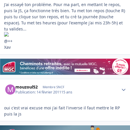
J'ai essayé ton probléme. Pour ma part, en mettant le repos,
puis la JS, ça fonctionne trés bien. Tu met ton repos (touche R)
puis tu clique sur ton repos, et tu cré ta journée (touche
espace). Tu met tes heures (pour l'exemple j'ai mis 23h-5h) et
tu valides...
@++
Xav
Author stats
mouzoul52
Membre SNCF
Publication:
14 février 2011
15 ans
oui c'est vrai excuse moi j'ai fait l'inverse il faut mettre le RP
puis la js