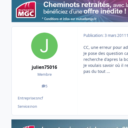
Publication:
3 mars 2011
CC, une erreur pour adm
Je pose des question car
recherche d'apres la bo
Je voulais savoir où il 
julien75016
pas du tout ...
Membre
5
messages
Entreprise:
sncf
Service:
non