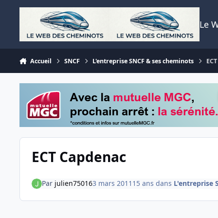
Aller au contenu
Le 
Accueil
SNCF
L'entreprise SNCF & ses cheminots
ECT
ECT Capdenac
Par
julien75016
3 mars 2011
15 ans
dans
L'entreprise