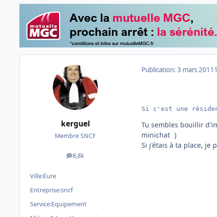
Publication:
3 mars 2011
Si c'est une réside
kerguel
Tu sembles bouillir d'
minichat
)
Membre SNCF
Si j'étais à ta place, j
8,8k
messages
Ville:
Eure
Entreprise:
sncf
Service:
Equipement