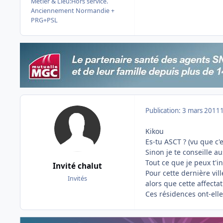
Métier & Lieu:
Hors service.
Anciennement Normandie +
PRG+PSL
Publication:
3 mars 2011
Kikou
Es-tu ASCT ? (vu que c
Sinon je te conseille au
Tout ce que je peux t'i
Invité chalut
Pour cette dernière vil
Invités
alors que cette affecta
Ces résidences ont-elle