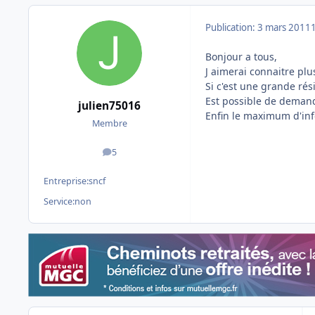
Publication:
3 mars 2011
Bonjour a tous,
J aimerai connaitre plu
Si c'est une grande rés
Est possible de demande
julien75016
Enfin le maximum d'inf
Membre
5
messages
Entreprise:
sncf
Service:
non