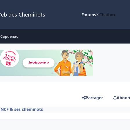
Web des Cheminots
Forums
Chatbox
 Capdenac
Partager
Abonn
 SNCF & ses cheminots