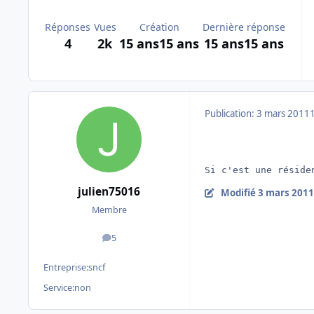
Réponses
Vues
Création
Dernière réponse
4
2k
15 ans
15 ans
15 ans
15 ans
Publication:
3 mars 2011
Si c'est une réside
julien75016
Modifié
3 mars 2011
Membre
5
messages
Entreprise:
sncf
Service:
non