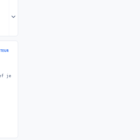
Expand topic overview
TEUR
ef je suis preneur d' un max d'infos