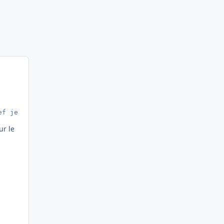
ef je suis preneur d' un max d'infos
ur le