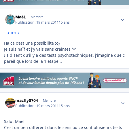
Author stats
MaëL
Membre
Publication:
19 mars 2011
15 ans
AUTEUR
Ha ca c'est une possibilité ;o)
Je suis naïf et j'y vais sans craintes ^^
Ils disent qu'il y a des tests psychotechniques, j'imagine que c
pareil que lors de la 1 etape...
Author stats
macfly0704
Membre
Publication:
19 mars 2011
15 ans
Salut Maël.
C'est un peu différent dans le sens ou ce sont plusieurs tests