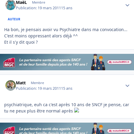
MaëL
Membre
Publication:
19 mars 2011
15 ans
AUTEUR
Ha bon, je pensais avoir vu Psychiatre dans ma convocation...
C'est moins oppressant alors déjà ^^
Et il s'y dit quoi ?
Author stats
Matt
Membre
Publication:
19 mars 2011
15 ans
psychiatrique, euh ca c'est après 10 ans de SNCF je pense, car
tu ne peux plus être normal après