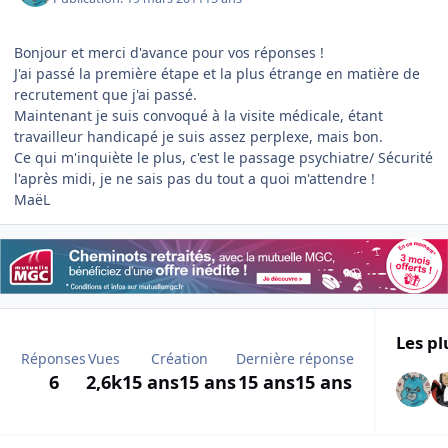
Bonjour et merci d'avance pour vos réponses !
J'ai passé la première étape et la plus étrange en matière de
recrutement que j'ai passé.
Maintenant je suis convoqué à la visite médicale, étant
travailleur handicapé je suis assez perplexe, mais bon.
Ce qui m'inquiète le plus, c'est le passage psychiatre/ Sécurité
l'après midi, je ne sais pas du tout a quoi m'attendre !
MaëL
Les pl
Réponses
Vues
Création
Dernière réponse
6
2,6k
15 ans
15 ans
15 ans
15 ans