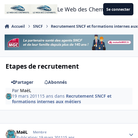
Aller au contenu
Le Web des Cheminots
Se connecter
Accueil
SNCF
Recrutement SNCF et formations internes aux
Etapes de recrutement
Partager
Abonnés
Par
MaëL
19 mars 2011
15 ans
dans
Recrutement SNCF et
formations internes aux métiers
Author stats
MaëL
Membre
Publication:
19 mars 2011
15 ans