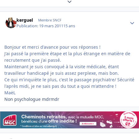
Expand topic overview
Author stats
kerguel
Membre SNCF
Publication:
19 mars 2011
15 ans
Bonjour et merci d'avance pour vos réponses !
J'ai passé la première étape et la plus étrange en matière de
recrutement que j'ai passé.
Maintenant je suis convoqué à la visite médicale, étant
travailleur handicapé je suis assez perplexe, mais bon.
Ce qui m'inquiète le plus, c'est le passage
psychiatre
/ Sécurité
l'après midi, je ne sais pas du tout a quoi m'attendre !
MaëL
Non psychologue mdrmdr
Author stats