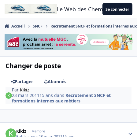
Aller au contenu
Le Web des Cheminots
Se connecter
Accueil
SNCF
Recrutement SNCF et formations internes aux
Changer de poste
Partager
Abonnés
Par
Kikiz
23 mars 2011
15 ans
dans
Recrutement SNCF et
formations internes aux métiers
Author stats
Kikiz
Membre
Publication:
23 mars 2011
15 ans