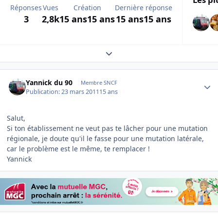
Réponses
Vues
Création
Dernière réponse
3
2,8k
15 ans
15 ans
15 ans
15 ans
Expand topic overview
Author stats
Yannick du 90
Membre SNCF
Publication:
23 mars 2011
15 ans
Salut,
Si ton établissement ne veut pas te lâcher pour une mutation
régionale, je doute qu'il le fasse pour une mutation latérale,
car le problème est le même, te remplacer !
Yannick
Author stats