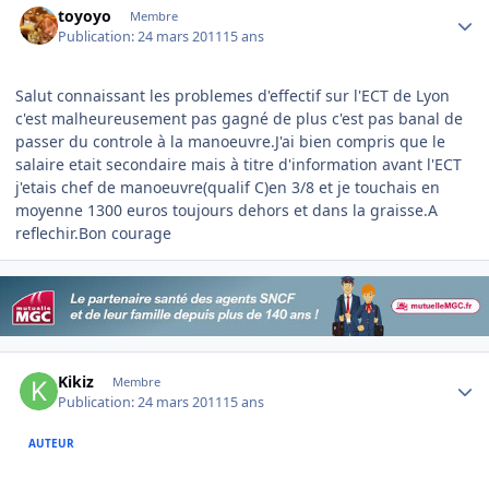
toyoyo
Membre
Publication:
24 mars 2011
15 ans
Salut connaissant les problemes d'effectif sur l'ECT de Lyon
c'est malheureusement pas gagné de plus c'est pas banal de
passer du controle à la manoeuvre.J'ai bien compris que le
salaire etait secondaire mais à titre d'information avant l'ECT
j'etais chef de manoeuvre(qualif C)en 3/8 et je touchais en
moyenne 1300 euros toujours dehors et dans la graisse.A
reflechir.Bon courage
Author stats
Kikiz
Membre
Publication:
24 mars 2011
15 ans
AUTEUR