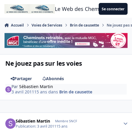
Aller au contenu
Le Web des Cheminots
Se connecter
Accueil
Voies de Services
Brin de causette
Ne jouez pas s
Ne jouez pas sur les voies
Partager
Abonnés
Par
Sébastien Martin
3 avril 2011
15 ans
dans
Brin de causette
Author stats
Sébastien Martin
Membre SNCF
Publication:
3 avril 2011
15 ans